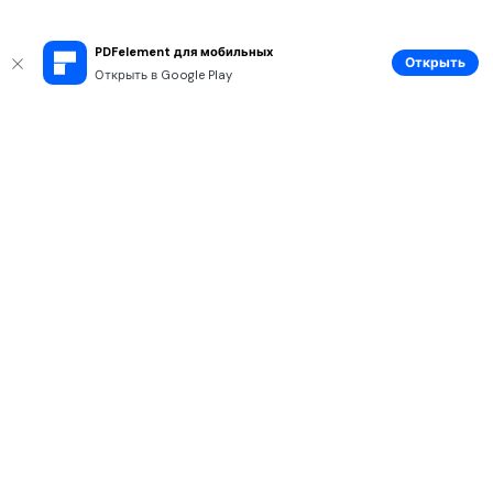
PDFelement для мобильных
Открыть
Открыть в Google Play
Рекомендуемые ПО
Wondershare
Мир AI
Центр помощи