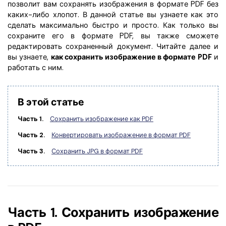
Скрыть фрагменты PDF
Новый
позволит вам сохранять изображения в формате PDF без
каких-либо хлопот. В данной статье вы узнаете как это
Канал на YouTube
PDF OCR
сделать максимально быстро и просто. Как только вы
Сообщество ВКонтакте
сохраните его в формате PDF, вы также сможете
Извлечение данных из PDF
редактировать сохраненный документ. Читайте далее и
Канал Яндекс Дзен
вы узнаете,
как сохранить изображение в формате PDF
и
Защита PDF паролем
работать с ним.
Новый PDFelement 12
умнее, быстрее,
Поделиться PDF
проще
В этой статье
Комплексные решения
От AI-функций до пакетных инструментов: новый
Часть 1.
Сохранить изображение как PDF
Преподавание
PDFelement делает работу с PDF еще удобнее.
Часть 2.
Конвертировать изображение в формат PDF
Скачать бесплатно
IT-служба
Часть 3.
Сохранить JPG в формат PDF
Юриспруденция
Здравоохранение
Финансы
Часть 1. Сохранить изображение