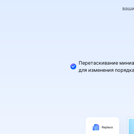
PDF
ваши
Распечатать
PDF
Все Функции PDF
Перетаскивание мини
для изменения порядк