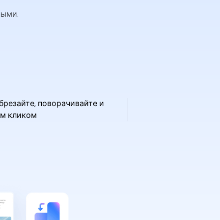
ными.
брезайте, поворачивайте и
им кликом