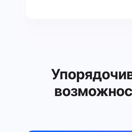
Упорядочива
возможнос