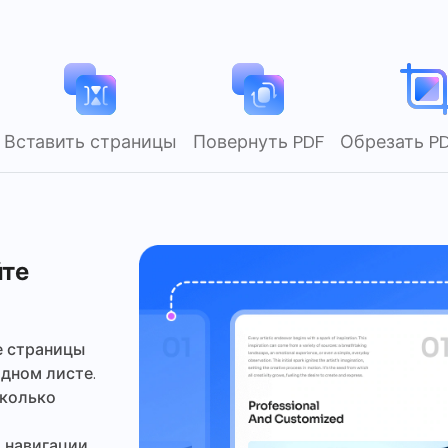
Вставить страницы
Повернуть PDF
Обрезать P
йте
е страницы
одном листе.
сколько
 навигации.