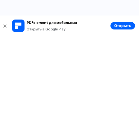
PDFelement для мобильных
Открыть
Открыть в Google Play
Рекомендуемые ПО
Wondershare
Мир AI
Центр помощи