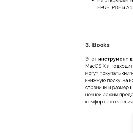
Не открывает н
EPUB, PDF и A
3. IBooks
Этот
инструмент д
MacOS X и подходит 
могут покупать кни
книжную полку, на 
страницы и размер 
ночной режим предс
комфортного чтения 