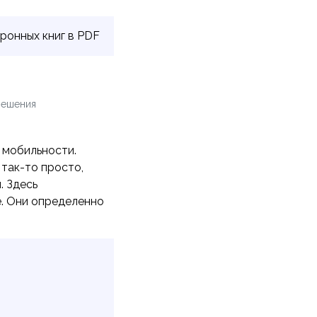
ронных книг в PDF
решения
 мобильности.
 так-то просто,
. Здесь
е. Они определенно