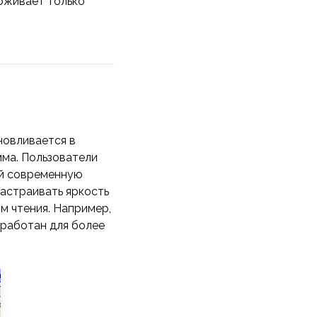
ерживает только
новливается в
мма. Пользователи
ой современную
настраивать яркость
м чтения. Например,
зработан для более