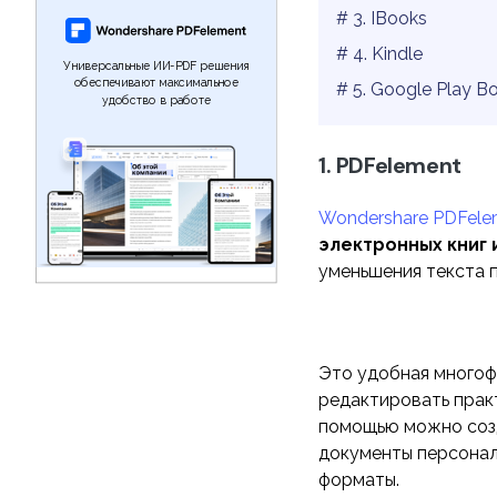
# 3. IBooks
# 4. Kindle
Универсальные ИИ-PDF решения
обеспечивают максимальное
# 5. Google Play B
удобство в работе
1. PDFelement
Wondershare PDFele
электронных книг 
уменьшения текста п
Это удобная многоф
редактировать прак
помощью можно созд
документы персонал
форматы.