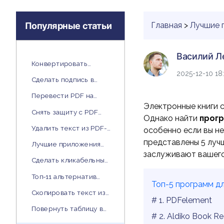
PDF
Популярные статьи
Главная
>
Лучшие 
Распечатать
Василий Л
PDF
Конвертировать
2025-12-10 18
рукописный текст в
Сделать подпись в
печатный текст
Word
Все Функции PDF
Перевести PDF на
Электронные книги 
любой другой язык
Снять защиту с PDF
Однако найти
прогр
файлов
Удалить текст из PDF-
особенно если вы не
файла
представлены 5 луч
Лучшие приложения
заслуживают вашего
для редактирования
Сделать кликабельные
PDF на Android
ссылки в PDF
Топ-11 альтернатив
Топ-5 программ дл
Acrobat для Windows и
Скопировать текст из
Mac
# 1. PDFelement
PDF документа
Повернуть таблицу в
# 2. Aldiko Book R
Word