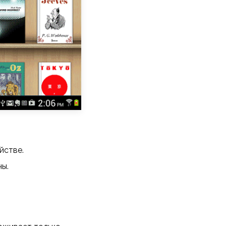
йстве.
ны.