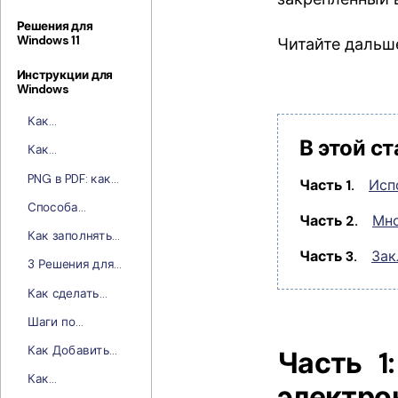
Решения для
Windows 11
Читайте дальш
Инструкции для
Windows
Как
Конвертировать
В этой ст
Как
Изображение в
конвертировать
PDF-файлы
PNG в PDF: как
Часть 1.
Исп
XML в PDF для
преобразовать
Windows
Способа
одно или
Часть 2.
Мно
конвертировать
несколько
Как заполнять
TIFF в PDF
изображений
PDF-формы с
Часть 3.
Зак
3 Решения для
PNG в PDF
помощью
Преобразования
PDFelement
Как сделать
DOCX в PDF
кликабельные
Шаги по
ссылки в PDF?
Разделению
Как Добавить
Часть 1
Страниц PDF в
Вложение PDF
Windows
Как
электро
Конвертировать