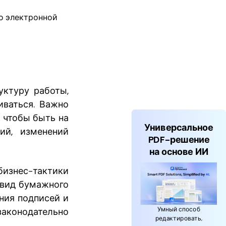
о электронной
уктуру работы,
иваться. Важно
 чтобы быть на
Универсальное
ий, изменений
PDF-решение
на основе ИИ
бизнес-тактики
 вид бумажного
ния подписей и
Умный способ
конодательно
редактировать,