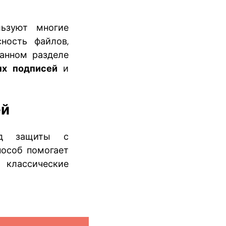
льзуют многие
сность файлов,
данном разделе
ых подписей
и
ей
од защиты с
пособ помогает
 классические