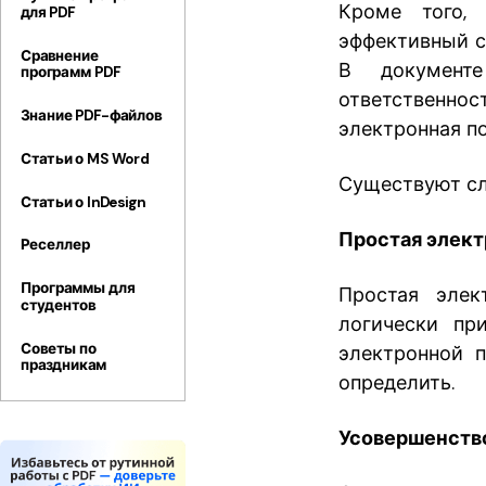
Кроме того
для PDF
PDF-файл в
Windows
эффективный с
Сравнение
В документе
программ PDF
ответственно
Знание PDF-файлов
электронная п
Статьи о MS Word
Существуют сл
Статьи о InDesign
Простая элект
Реселлер
Программы для
Простая элек
студентов
логически пр
Советы по
электронной 
праздникам
определить.
Усовершенство