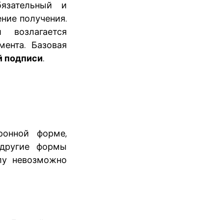
язательный и
ние получения.
 возлагается
ента. Базовая
й подписи
.
ронной форме,
 другие формы
лу невозможно