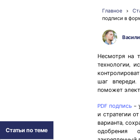
PDF
Главное
>
Ст
подписи в фор
Распечатать
PDF
Васили
Несмотря на т
Все Функции PDF
технологии, и
контролироват
шаг впереди.
поможет элект
PDF подпись
- 
и стратегии о
варианта, сох
Статьи по теме
одобрения о
закрепленный 