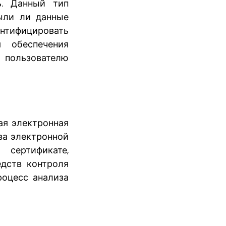
ь. Данный тип
были ли данные
нтифицировать
 обеспечения
 пользователю
ая электронная
ва электронной
сертификате,
едств контроля
роцесс анализа