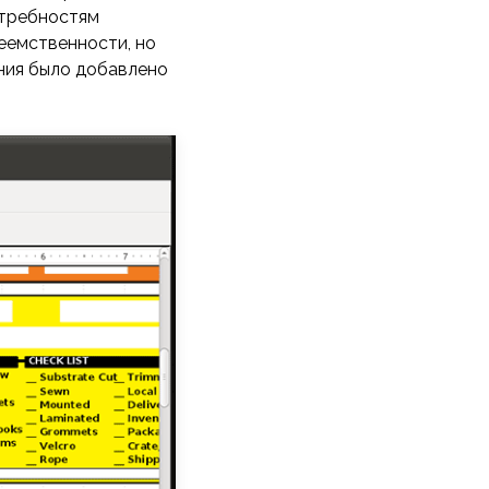
отребностям
еемственности, но
ения было добавлено