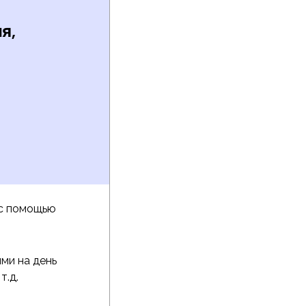
я,
 с помощью
ми на день
т.д.