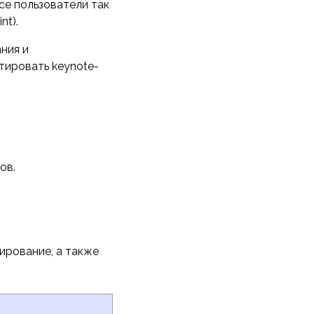
се пользователи так
nt).
ния и
тировать keynote-
ов.
ирование, а также