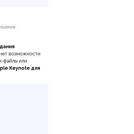
решения
дания
 нет возможности
e-файлы или
ple Keynote для