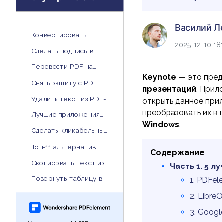
PDF
Василий Л
Конвертировать
Распечатать
2025-12-10 18
рукописный текст в
Сделать подпись в
PDF
печатный текст
Word
Перевести PDF на
Keynote
— это пред
любой другой язык
Снять защиту с PDF
презентаций
. Прил
Все Функции PDF
файлов
Удалить текст из PDF-
открыть данное при
файла
преобразовать их в
Лучшие приложения
Windows
.
для редактирования
Сделать кликабельные
PDF на Android
ссылки в PDF
Топ-11 альтернатив
Содержание
Acrobat для Windows и
Скопировать текст из
Часть 1. 5 
Mac
PDF документа
Повернуть таблицу в
1. PDFe
Word
2. Libre
3. Goog