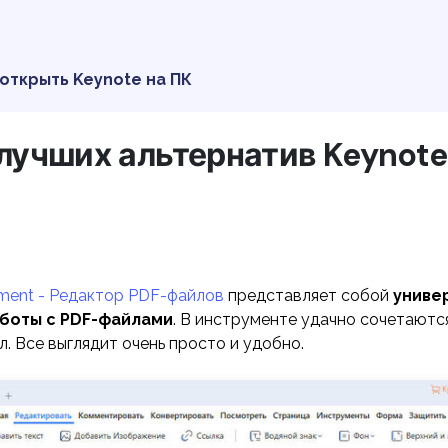
 открыть Keynote на ПК
5 лучших альтернатив Keynote
ment - Редактор PDF-файлов
представляет собой
униве
аботы с PDF-файлами
. В инструменте удачно сочетаются
. Все выглядит очень просто и удобно.