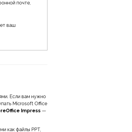
ронной почте,
дет ваш
ми. Если вам нужно
ать Microsoft Office
breOffice Impress
—
ми как файлы PPT,