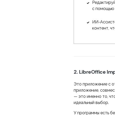
Редактируй
с помощью 
ИИ-Ассисте
контент, ч
2. LibreOffice Im
Это приложение с о
приложение, совмест
— это именно то, ч
идеальный выбор.
У программы есть бе