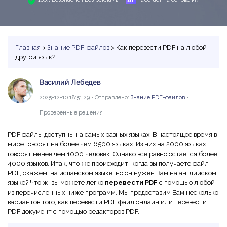
PDF в Word
Индивидуальные
PDFelement Cloud
Команда и Бизнес
Программы для работы с PDF
Скачать бесплатно
Купить
ИИ-детектор текста
Сжать PDF
Конвертировать PDF
Использование ресурсов
Сравнение программа PDF
Войти
Рерайт PDF с ИИ
Бизнес
Объединить PDF
Редактировать PDF
Центр загрузки
Главная
>
Знание PDF-файлов
> Как перевести PDF на любой
Функции MS Word
другой язык?
Поиск
Объяснение PDF с ИИ
Word в PDF
Сжать PDF
Центр шаблонов
Статьи для Mac
Чат с документами
Василий Лебедев
Читать PDF с ИИ
Вопросы и ответы по продукту
Организовать PDF
Инструктивные статьи
2025-12-10 18:51:29 • Отправлено:
Знание PDF-файлов
•
Генератор изображений с ИИ
Новый
Видеоуроки
Обрезать PDF
Больше Онлайн-Инструментов
Советы по работе с PDF на Mac
Проверенные решения
Поддержка
Профессиональные
Сравнение программ для Mac
PDF файлы доступны на самых разных языках. В настоящее время в
Облако и SDK
Все ИИ-Функции
мире говорят на более чем 6500 языках. Из них на 2000 языках
AI Бот - Lumi
Выбор правильной программы для Mac
PDF форма
говорят менее чем 1000 человек. Однако все равно остается более
PDFelement облако
4000 языков. Итак, что же происходит, когда вы получаете файл
Технические требования
Подписать PDF
Онлайн-инструмент и приложения PDF
PDF, скажем, на испанском языке, но он нужен Вам на английском
PDFelement Pro DC
Обратитесь в службу поддержки
языке? Что ж, вы можете легко
перевести PDF
с помощью любой
Подпись на основе сертификата
Онлайн-инструмент PDF
из перечисленных ниже программ. Мы предоставим Вам несколько
Что нового
вариантов того, как перевести PDF файл онлайн или перевести
Советы для мобильных
Пакетная обработка PDF
PDF документ с помощью редакторов PDF.
Каналы