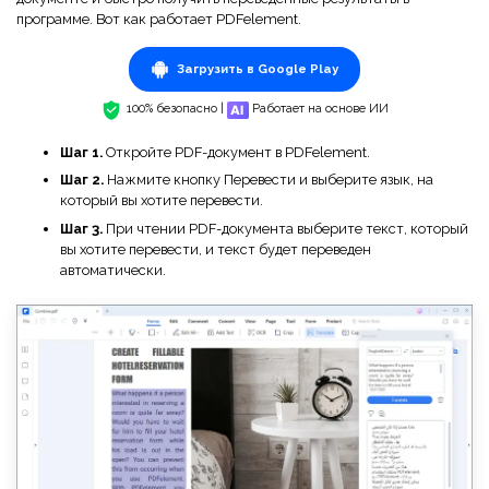
Правительство
программе. Вот как работает PDFelement.
Издательство
Загрузить в Google Play
Фрилансер
100% безопасно |
Работает на основе ИИ
Шаг 1.
Откройте PDF-документ в PDFelement.
Все Функции PDF
Шаг 2.
Нажмите кнопку Перевести и выберите язык, на
который вы хотите перевести.
Шаг 3.
При чтении PDF-документа выберите текст, который
вы хотите перевести, и текст будет переведен
автоматически.