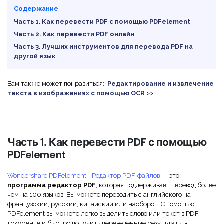
Скрыть фрагменты PDF
Новый
Содержание
Канал на YouTube
Часть 1. Как перевести PDF с помощью PDFelement
PDF OCR
Часть 2. Как перевести PDF онлайн
Сообщество ВКонтакте
Извлечение данных из PDF
Часть 3. Лучших инструментов для перевода PDF на
Канал Яндекс Дзен
другой язык
Защита PDF паролем
Новый PDFelement 12
умнее, быстрее,
Поделиться PDF
Вам также может понравиться:
Редактирование и извлечение
текста в изображениях с помощью OCR
>>
проще
Комплексные решения
От AI-функций до пакетных инструментов: новый
Преподавание
PDFelement делает работу с PDF еще удобнее.
Скачать бесплатно
Часть 1. Как перевести PDF с помощью
IT-служба
PDFelement
Юриспруденция
Wondershare PDFelement - Редактор PDF-файлов
— это
Здравоохранение
программа редактор PDF
, которая поддерживает перевод более
чем на 100 языков. Вы можете переводить с английского на
французский, русский, китайский или наоборот. С помощью
Финансы
PDFelement вы можете легко выделить слово или текст в PDF-
документе и быстро получить переведенные результаты в