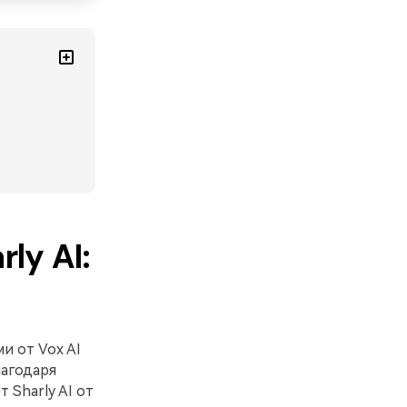
ly AI:
и от Vox AI
лагодаря
 Sharly AI от