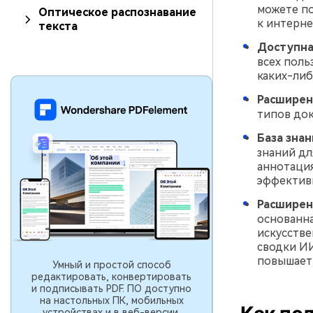
можете по
Оптическое распознавание
к интерне
текста
Доступна
всех поль
каких-либ
Расширен
типов док
База зна
знаний дл
аннотация
эффектив
Расширен
основанна
искусстве
сводки ИИ
повышает
Умный и простой способ
редактировать, конвертировать
и подписывать PDF. ПО доступно
на настольных ПК, мобильных
устройствах и в веб-версии.