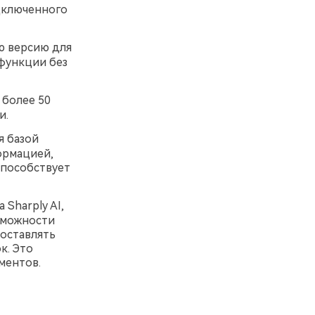
одключенного
ю версию для
 функции без
более 50
и.
я базой
ормацией,
способствует
 Sharply AI,
зможности
составлять
к. Это
ментов.