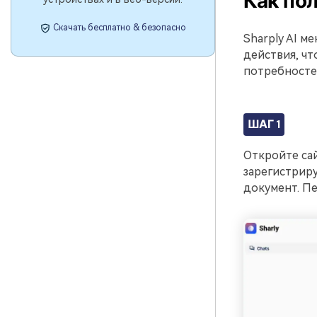
Как пол
Скачать бесплатно & безопасно
Sharply AI 
действия, чт
потребносте
ШАГ 1
Откройте сай
зарегистриру
документ. Пе