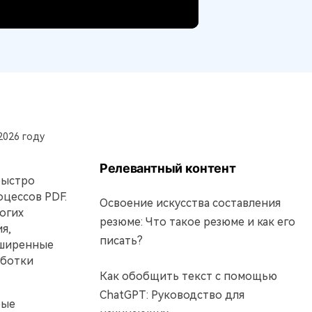
2026 году
Релевантный контент
быстро
оцессов PDF.
Освоение искусства составления
огих
резюме: Что такое резюме и как его
я,
писать?
сширенные
аботки
Как обобщить текст с помощью
ChatGPT: Руководство для
рые