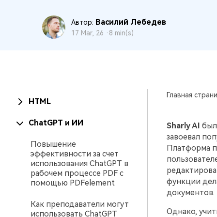
PDF
Василий Лебедев
Автор:
17 Mar, 26 ·
8 min(s)
Распечатать
PDF
Все Функции PDF
Главная стран
HTML
ChatGPT и ИИ
Sharly AI
был 
завоевал поп
Повышение
Платформа п
эффективности за счет
пользовател
использования ChatGPT в
редактирова
рабочем процессе PDF с
функции дел
помощью PDFelement
документов.
Как преподаватели могут
Однако, учит
использовать ChatGPT