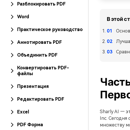
Разблокировать PDF
Word
В этой с
Практическое руководство
Основ
Лучша
Аннотировать PDF
Сравн
Объединить PDF
Конвертировать PDF-
файлы
Часть
Презентация
Перво
Редактировать PDF
Sharly AI — 
Excel
Inc. Сегодн
PDF Форма
множеству мо