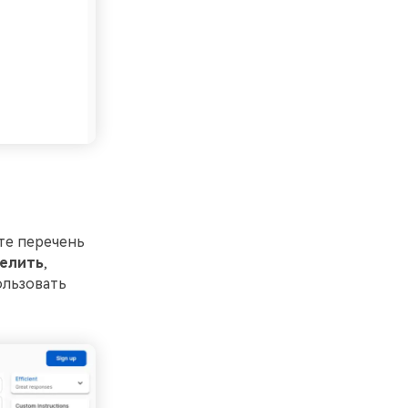
те перечень
елить
,
ользовать