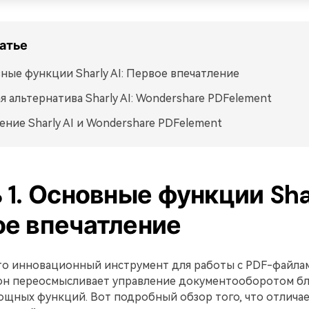
татье
ные функции Sharly AI: Первое впечатление
я альтернатива Sharly AI: Wondershare PDFelement
ение Sharly AI и Wondershare PDFelement
 1. Основные функции Shar
е впечатление
это инновационный инструмент для работы с PDF-файлам
я он переосмысливает управление документооборотом б
щных функций. Вот подробный обзор того, что отличает