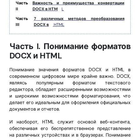
Правительство
Часть
Важность и преимущества конвертации
II
DOCX в HTM
L
Издательство
Часть
7 различных методов преобразования
III
DOCX в
HTML
Фрилансер
Часть I. Понимание форматов
Все Функции PDF
DOCX и HTML
Понимание значения форматов DOCX и HTML в
современном цифровом мире крайне важно. DOCX,
являясь популярным форматом текстового
редактора, обладает расширенными возможностями
и широкими возможностями форматирования, что
делает его идеальным для оформления официальных
документов и отчетов.
И наоборот, HTML служит основой веб-контента,
обеспечивая его беспрепятственное представление
на различных устройствах и в браузерах. Понимание