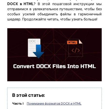
Скрыть фрагменты PDF
Новый
DOCX в HTML
? В этой пошаговой инструкции мы
Канал на YouTube
отправимся в увлекательное путешествие, чтобы без
PDF OCR
особых усилий объединить файлы в гармоничный
Сообщество ВКонтакте
шедевр. Продолжайте читать, чтобы узнать больше!
Извлечение данных из PDF
Канал Яндекс Дзен
Защита PDF паролем
Новый PDFelement 12
умнее, быстрее,
Поделиться PDF
проще
Комплексные решения
От AI-функций до пакетных инструментов: новый
Преподавание
PDFelement делает работу с PDF еще удобнее.
Скачать бесплатно
IT-служба
Юриспруденция
Здравоохранение
В этой статье:
Финансы
Часть I
Понимание форматов DOCX и HTML