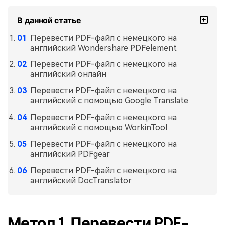
Правительство
В данной статье
Издательство
Перевести PDF-файл с немецкого на
Фрилансер
английский Wondershare PDFelement
Перевести PDF-файл с немецкого на
английский онлайн
Все Функции PDF
Перевести PDF-файл с немецкого на
английский с помощью Google Translate
Перевести PDF-файл с немецкого на
английский с помощью WorkinTool
Перевести PDF-файл с немецкого на
английский PDFgear
Перевести PDF-файл с немецкого на
английский DocTranslator
Метод 1. Перевести PDF-