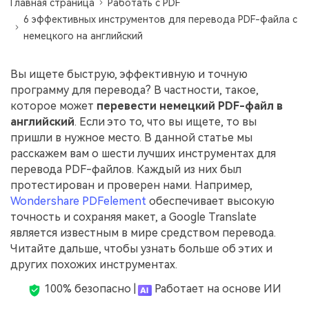
Главная страница
Работать с PDF
Скрыть фрагменты PDF
Новый
6 эффективных инструментов для перевода PDF-файла с
Канал на YouTube
PDF OCR
немецкого на английский
Сообщество ВКонтакте
Извлечение данных из PDF
Вы ищете быструю, эффективную и точную
Канал Яндекс Дзен
Защита PDF паролем
программу для перевода? В частности, такое,
которое может
перевести немецкий PDF-файл в
Новый PDFelement 12
умнее, быстрее,
Поделиться PDF
английский
. Если это то, что вы ищете, то вы
проще
пришли в нужное место. В данной статье мы
Комплексные решения
расскажем вам о шести лучших инструментах для
От AI-функций до пакетных инструментов: новый
перевода PDF-файлов. Каждый из них был
Преподавание
PDFelement делает работу с PDF еще удобнее.
протестирован и проверен нами. Например,
Скачать бесплатно
Wondershare PDFelement
обеспечивает высокую
IT-служба
точность и сохраняя макет, а Google Translate
Юриспруденция
является известным в мире средством перевода.
Читайте дальше, чтобы узнать больше об этих и
Здравоохранение
других похожих инструментах.
Финансы
100% безопасно |
Работает на основе ИИ