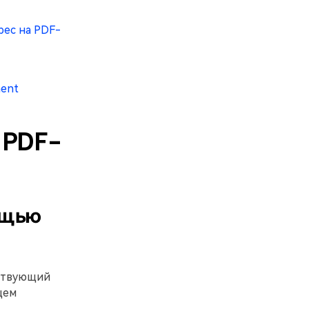
рес на PDF-
ment
 PDF-
ощью
тствующий
щем