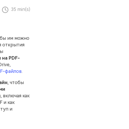
35 min(s)
обы им можно
я открытия
мы
 на PDF-
rive,
DF-файлов
.
айн
, чтобы
ми
, включая как
F и как
туп и