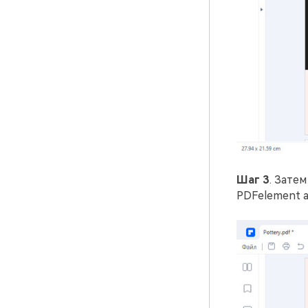
Шаг 3
. Зате
PDFelement а