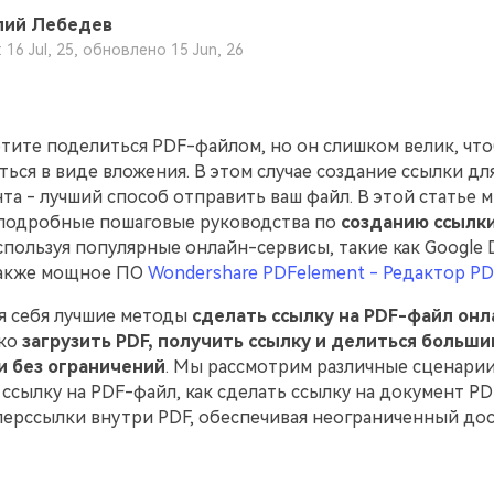
лий Лебедев
 16 Jul, 25, обновлено 15 Jun, 26
отите поделиться PDF-файлом, но он слишком велик, чт
ься в виде вложения. В этом случае создание ссылки дл
а - лучший способ отправить ваш файл. В этой статье 
подробные пошаговые руководства по
созданию ссылки
используя популярные онлайн-сервисы, такие как Google D
 также мощное ПО
Wondershare PDFelement - Редактор P
я себя лучшие методы
сделать ссылку на PDF-файл онл
гко
загрузить PDF, получить ссылку и делиться больши
 без ограничений
. Мы рассмотрим различные сценарии
ссылку на PDF-файл, как сделать ссылку на документ PD
перссылки внутри PDF, обеспечивая неограниченный дос