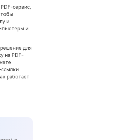
и PDF-сервис,
 чтобы
лу и
омпьютеры и
 решение для
у на PDF-
жете
-ссылки.
ак работает
опасно | Без