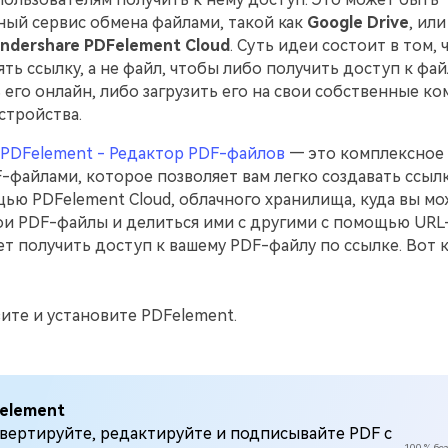
ый сервис обмена файлами, такой как
Google Drive
, ил
ndershare PDFelement Cloud
. Суть идеи состоит в том,
ть ссылку, а не файл, чтобы либо получить доступ к фай
его онлайн, либо загрузить его на свои собственные к
стройства.
 PDFelement - Редактор PDF-файлов
— это комплексное
-файлами, которое позволяет вам легко создавать ссылк
ью PDFelement Cloud, облачного хранилища, куда вы мо
ои PDF-файлы и делиться ими с другими с помощью URL
 получить доступ к вашему PDF-файлу по ссылке. Вот к
узите и установите PDFelement.
element
вертируйте, редактируйте и подписывайте PDF с
100 % без