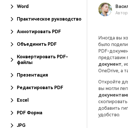
Word
Васи
Автор:
Практическое руководство
Аннотировать PDF
Иногда вы х
Объединить PDF
было поделит
PDF-документ
Конвертировать PDF-
представим 
файлы
документ
, 
OneDrive, а
Презентация
Откройте дл
Редактировать PDF
вы могли ле
документами
Excel
скопировать 
добавить ги
PDF Форма
удобство.
JPG