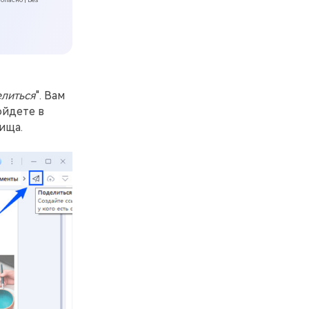
литься
". Вам
ойдете в
ища.