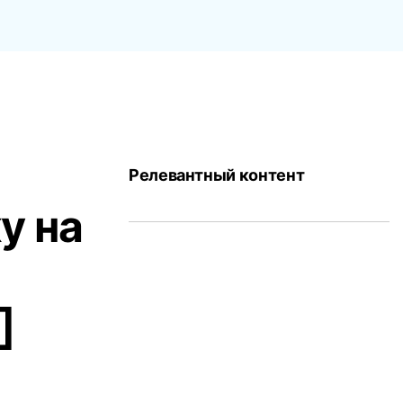
Релевантный контент
у на
]