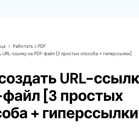
ица
Работать с PDF
ь URL-ссылку на PDF-файл [3 простых способа + гиперссылки]
создать URL-ссылк
-файл [3 простых
оба + гиперссылки