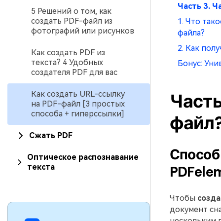
Часть 3. 
5 Решений о том, как
создать PDF-файл из
1. Что так
фотографий или рисунков
файла?
2. Как пол
Как создать PDF из
текста? 4 Удобных
Бонус: Уни
создателя PDF для вас
Как создать URL-ссылку
Часть
на PDF-файл [3 простых
способа + гиперссылки]
файл?
Сжать PDF
Способ 
Оптическое распознавание
текста
PDFele
Чтобы
созда
документ сн
нескольким п