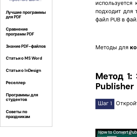
нескольких
используется 
для добавления
файл
подходит для 
гиперссылки в
Лучшие программы
для PDF
PDF-файл в
файл PUB в фай
Windows
Сравнение
программ PDF
Знание PDF-файлов
Методы для
ко
Статьи о MS Word
Статьи о InDesign
Метод 1:
Реселлер
Publisher
Программы для
студентов
Шаг 1
Откройт
Советы по
праздникам