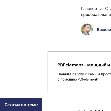
PDF
Главное
>
Ст
преобразования
Распечатать
PDF
Васили
Все Функции PDF
PDFelement - мощный и
Начните работу с самым прос
с помощью PDFelement!
Статьи по теме