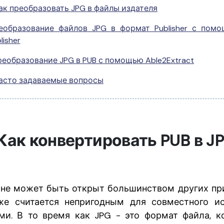
ак преобразовать JPG в файлы издателя
еобразование файлов JPG в формат Publisher с помо
lisher
еобразование JPG в PUB с помощью Able2Extract
асто задаваемые вопросы
 Как конвертировать PUB в J
 не может быть открыт большинством других пр
же считается непригодным для совместного ис
и. В то время как JPG - это формат файла, 