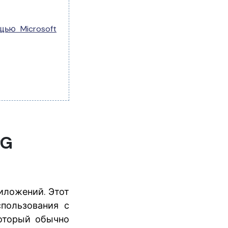
щью Microsoft
PG
иложений. Этот
пользования с
который обычно