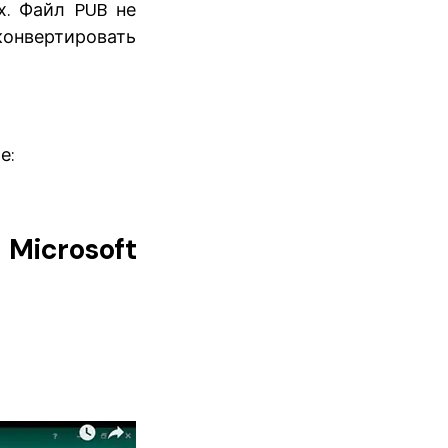
х. Файл PUB не
конвертировать
е:
Microsoft