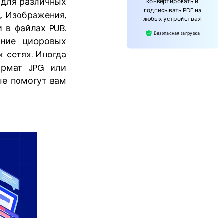
 для различных
конвертировать и
подписывать PDF на
д. Изображения,
любых устройствах!
и в файлах PUB.
Безопасная загрузка
ение цифровых
 сетях. Иногда
ормат JPG или
ые помогут вам