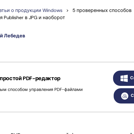
атьи о продукции Windows
>
5 проверенных способов
 Publisher в JPG и наоборот
й Лебедев
 простой PDF-редактор
С
тым способом управления PDF-файлами
С