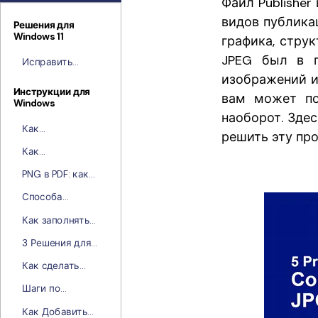
Файл Publishe
видов публикац
Решения для
Windows 11
графика, струк
JPEG был в п
Исправить
Ошибку
изображений и
«Зеленый Экран
Инструкции для
вам может по
Windows
Смерти» в
наоборот. Зде
Windows 11
Как
решить эту пр
Конвертировать
Как
Изображение в
конвертировать
PDF-файлы
PNG в PDF: как
XML в PDF для
преобразовать
Windows
Способа
одно или
конвертировать
несколько
Как заполнять
TIFF в PDF
изображений
PDF-формы с
3 Решения для
PNG в PDF
помощью
Преобразования
PDFelement
Как сделать
DOCX в PDF
кликабельные
Шаги по
ссылки в PDF?
Разделению
Как Добавить
Страниц PDF в