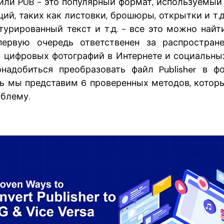
r или PUB - это популярный формат, используемый
ий, таких как листовки, брошюры, открытки и т.
турированный текст и т.д. - все это можно найт
ервую очередь ответственен за распростран
 цифровых фотографий в Интернете и социальных
надобиться преобразовать файл Publisher в ф
сь мы представим 6 проверенных методов, котор
облему.