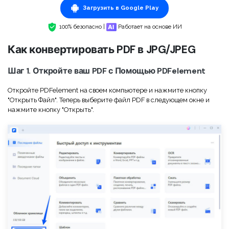
Скрыть фрагменты PDF
Новый
Загрузить в Google Play
Канал на YouTube
PDF OCR
100% безопасно |
Работает на основе ИИ
Сообщество ВКонтакте
Извлечение данных из PDF
Как конвертировать PDF в JPG/JPEG
Канал Яндекс Дзен
Защита PDF паролем
Шаг 1. Откройте ваш PDF с Помощью PDFelement
Новый PDFelement 12
умнее, быстрее,
Поделиться PDF
Откройте PDFelement на своем компьютере и нажмите кнопку
проще
"Открыть Файл". Теперь выберите файл PDF в следующем окне и
Комплексные решения
нажмите кнопку "Открыть".
От AI-функций до пакетных инструментов: новый
Преподавание
PDFelement делает работу с PDF еще удобнее.
Скачать бесплатно
IT-служба
Юриспруденция
Здравоохранение
Финансы