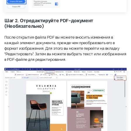
Правительство
Издательство
Шаг 2. Отредактируйте PDF-документ
Фрилансер
(Необязательно)
После открытия файла PDF вы можете вносить изменения в
Все Функции PDF
каждый элемент документа, прежде чем преобразовать его в
формат изображения. Для этого вы можете перейти на вкладку
"Редактировать". Затем вы можете выбрать текст или изображения
в PDF-файле для редактирования.