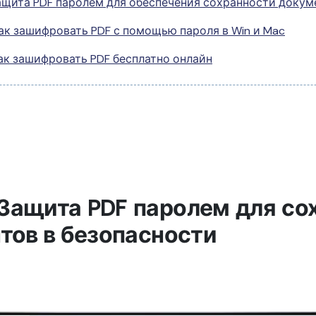
ащита PDF паролем для обеспечения сохранности докум
ак зашифровать PDF с помощью пароля в Win и Mac
ак зашифровать PDF бесплатно онлайн
: Защита PDF паролем для со
тов в безопасности