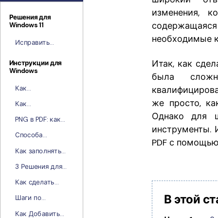
изменения, к
Решения для
содержащаяс
Windows 11
необходимые к
Исправить
Ошибку
«Зеленый Экран
Итак, как сде
Инструкции для
Windows
Смерти» в
была сложн
Windows 11
Как
квалифицирова
Конвертировать
же просто, к
Как
Изображение в
конвертировать
Однако для ш
PDF-файлы
PNG в PDF: как
XML в PDF для
инструменты. 
преобразовать
Windows
Способа
одно или
PDF с помощью
конвертировать
несколько
Как заполнять
TIFF в PDF
изображений
PDF-формы с
3 Решения для
PNG в PDF
помощью
Преобразования
PDFelement
Как сделать
DOCX в PDF
кликабельные
В этой ст
Шаги по
ссылки в PDF?
Разделению
Как Добавить
Страниц PDF в