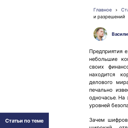
PDF
Главное
>
Ст
и разрешений
Распечатать
PDF
Васили
Предприятия е
Все Функции PDF
небольшие ко
своих финанс
находится ко
делового мир
печально изв
одночасье. На
уровней безоп
Зачем шифрова
Статьи по теме
широкий отв