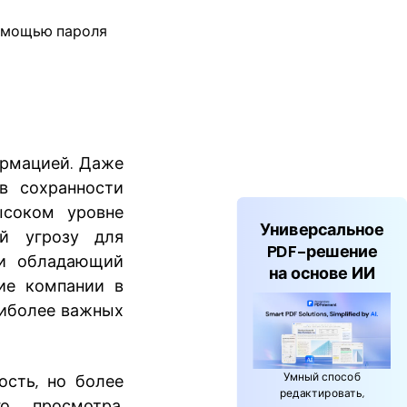
помощью пароля
ормацией. Даже
в сохранности
ысоком уровне
Универсальное
ой угрозу для
PDF-решение
 и обладающий
на основе ИИ
ие компании в
аиболее важных
Умный способ
ость, но более
редактировать,
о просмотра,