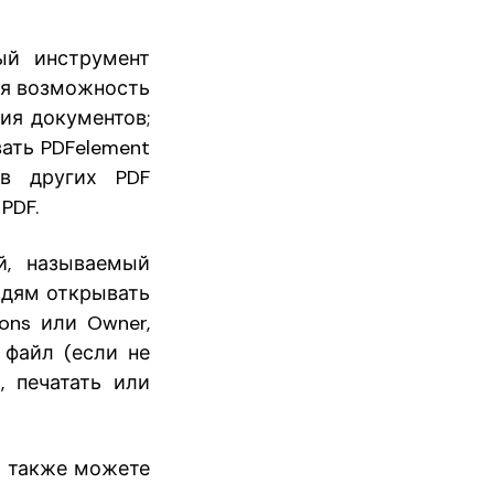
ый инструмент
ая возможность
ия документов;
ать PDFelement
в других PDF
PDF.
й, называемый
юдям открывать
ons или Owner,
 файл (если не
, печатать или
ы также можете