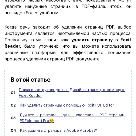
избежать любых несоответствий, пользователи могут
Скрыть фрагменты PDF
Новый
удалить ненужные страницы в PDF-файле, чтобы он
Канал на YouTube
выглядел более удобным.
PDF OCR
Сообщество ВКонтакте
Извлечение данных из PDF
Когда речь заходит об удалении страниц PDF, выбор
Канал Яндекс Дзен
инструмента является неотъемлемой частью процесса.
Защита PDF паролем
Поскольку тема гласит
как удалить страницу в Foxit
Reader,
было уточнено, что вы можете использовать
Новый PDFelement 12
умнее, быстрее,
Поделиться PDF
различные платформы для эффективного понимания
процесса удаления страниц PDF-документа.
проще
Комплексные решения
От AI-функций до пакетных инструментов: новый
Преподавание
PDFelement делает работу с PDF еще удобнее.
В этой статье
Скачать бесплатно
IT-служба
Пошаговое руководство: Дизайн страниц с помощью
01
Foxit Reader
Юриспруденция
02
Как удалить страницы с помощью Foxit PDF Editor
Здравоохранение
Лучшее решение для удаления PDF-страниц:
03
PDFelement Pro🧐
Финансы
04
Как удалить страницы в Adobe Acrobat?