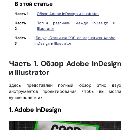
Правительство
В этой статье
Издательство
Часть 1
Обзор Adobe InDesign и Illustrator
Часть
Топ-4 различий между InDesign и
Фрилансер
2
Illustrator
Часть
[Бонус] Отличная PDF-альтернатива Adobe
Все Функции PDF
3
InDesign и Illustrator
Часть 1. Обзор Adobe InDesign
и Illustrator
Здесь представлен полный обзор этих двух
инструментов проектирования, чтобы вы могли
лучше понять их.
1. Adobe InDesign