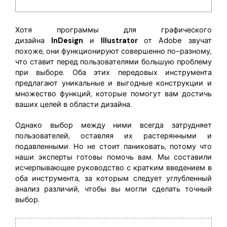
Скрыть фрагменты PDF
Новый
Канал на YouTube
PDF OCR
Хотя программы для графического
Сообщество ВКонтакте
дизайна
InDesign
и
Illustrator
от Adobe звучат
Извлечение данных из PDF
похоже, они функционируют совершенно по-разному,
Канал Яндекс Дзен
что ставит перед пользователями большую проблему
Защита PDF паролем
при выборе. Оба этих передовых инструмента
Новый PDFelement 12
умнее, быстрее,
предлагают уникальные и выгодные конструкции и
Поделиться PDF
множество функций, которые помогут вам достичь
проще
ваших целей в области дизайна.
Комплексные решения
От AI-функций до пакетных инструментов: новый
Однако выбор между ними всегда затрудняет
Преподавание
PDFelement делает работу с PDF еще удобнее.
пользователей, оставляя их растерянными и
Скачать бесплатно
подавленными. Но не стоит паниковать, потому что
IT-служба
наши эксперты готовы помочь вам. Мы составили
исчерпывающее руководство с кратким введением в
Юриспруденция
оба инструмента, за которым следует углубленный
Здравоохранение
анализ различий, чтобы вы могли сделать точный
выбор.
Финансы