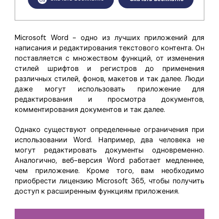
Скрыть фрагменты PDF
Новый
Канал на YouTube
PDF OCR
Сообщество ВКонтакте
Microsoft Word - одно из лучших приложений для
Извлечение данных из PDF
написания и редактирования текстового контента. Он
Канал Яндекс Дзен
поставляется с множеством функций, от изменения
Защита PDF паролем
стилей шрифтов и регистров до применения
различных стилей, фонов, макетов и так далее. Люди
Новый PDFelement 12
умнее, быстрее,
Поделиться PDF
даже могут использовать приложение для
проще
редактирования и просмотра документов,
Комплексные решения
комментирования документов и так далее.
От AI-функций до пакетных инструментов: новый
Преподавание
PDFelement делает работу с PDF еще удобнее.
Однако существуют определенные ограничения при
Скачать бесплатно
использовании Word. Например, два человека не
IT-служба
могут редактировать документы одновременно.
Аналогично, веб-версия Word работает медленнее,
Юриспруденция
чем приложение. Кроме того, вам необходимо
приобрести лицензию Microsoft 365, чтобы получить
Здравоохранение
доступ к расширенным функциям приложения.
Финансы