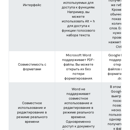
получите та
используемых для
Интерфейс
же гибкости
доступа к функциям.
Кроме того
Например, вы
обычно он 
можете
показывае
использовать Alt + h
количеств
для доступа к
слов. Если в
функции голосового
нужно это
набора текста.
проверить
нажмите Shif
Ctrl+C.
Microsoft Word
Google Docs
поддерживает PDF-
поддержива
Совместимость с
файлы. Вы можете
открытие
форматами
открыть их без
файлов в дру
потери
форматах, кр
форматирования.
.doc.
В этом случ
Word не
Google Doc
поддерживает
выигрывает
совместное
поскольку
Совместное
использование и
позволяет
использование и
редактирование в
нескольки
редактирование в
режиме реального
пользовател
режиме реального
времени.
одновремен
времени
Одновременно
получать дос
доступ к документу
к файлу и