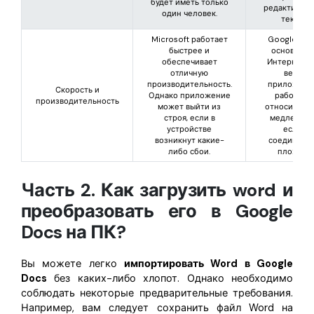
будет иметь только
редактирова
один человек.
текст.
Microsoft работает
Google Doc
быстрее и
основан н
обеспечивает
Интернете,
отличную
веб-
производительность.
приложени
Скорость и
Однако приложение
работает
производительность
может выйти из
относитель
строя, если в
медленнее
устройстве
если
возникнут какие-
соединени
либо сбои.
плохое.
Часть 2. Как загрузить word и
преобразовать его в Google
Docs на ПК?
Вы можете легко
импортировать Word в Google
Docs
без каких-либо хлопот. Однако необходимо
соблюдать некоторые предварительные требования.
Например, вам следует сохранить файл Word на