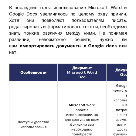
В последние годы использование Microsoft Word и
Google Docs увеличилось по целому ряду причин.
Хотя они позволяют пользователям писать,
редактировать и форматировать тексты, необходимо
знать тонкие различия между ними. Не понимая
различий, невозможно решить, нужно ли
вам
импортировать документы в Google docs
или
нет.
Документ
Документ
Особенности
Microsoft Word
Google
Doc
Google Doc
немного сло
в
использован
Microsoft Word
и вам
прост в
потребуетс
использовании, но
некоторое
для доступа ко всем
время, чтоб
Доступ и удобство
функциям вам
изучить вс
использования
необходимо
доступные
приобрести
функции. Тем