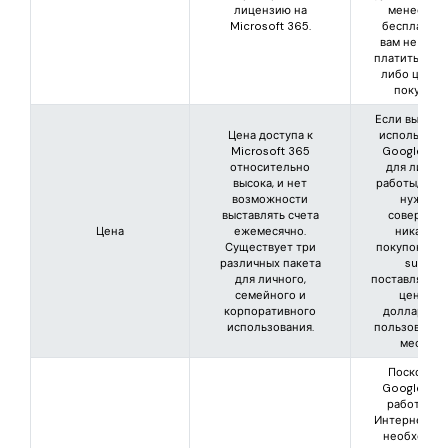
лицензию на
менее, это
Microsoft 365.
бесплатно, 
вам не нуж
платить как
либо цену з
покупку.
Если вы хот
Цена доступа к
использова
Microsoft 365
Google Doc
относительно
для лично
высока, и нет
работы, вам 
возможности
нужно
выставлять счета
совершать
Цена
ежемесячно.
никаких
Существует три
покупок. Но 
различных пакета
suite
для личного,
поставляется
семейного и
цене 5
корпоративного
долларов з
использования.
пользовател
месяц.
Поскольку
Google Doc
работает в
Интернете, 
необходим