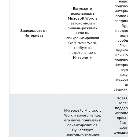
надежное
подключение
Вы можете
Интернету. 
использовать
более слаб
Microsoft Word в
соединении 
автономном и
будете
онлайн-режимах.
Зависимость от
неоднократ
Если вы
Интернета
получать
синхронизировали
сообщени
OneDrive с Word,
"Попытка
требуется
подключени
подключение к
или "Потеря
Интернету.
подключение
Интернету", 
сделает
документ
недоступн
для
редактирован
Хотя Googl
Docs такж
поддержива
Интерфейс Microsoft
использован
Word намного лучше,
ярлыков дл
его легче понимать и
быстрого
ориентироваться.
доступа к
Существует
функциям, вы
несколько ярлыков,