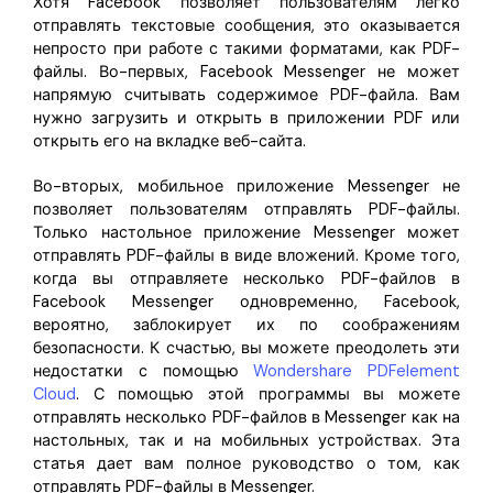
Хотя Facebook позволяет пользователям легко
Скрыть фрагменты PDF
Новый
отправлять текстовые сообщения, это оказывается
Канал на YouTube
непросто при работе с такими форматами, как PDF-
PDF OCR
файлы. Во-первых, Facebook Messenger не может
Сообщество ВКонтакте
Извлечение данных из PDF
напрямую считывать содержимое PDF-файла. Вам
нужно загрузить и открыть в приложении PDF или
Канал Яндекс Дзен
Защита PDF паролем
открыть его на вкладке веб-сайта.
Новый PDFelement 12
умнее, быстрее,
Поделиться PDF
Во-вторых, мобильное приложение Messenger не
позволяет пользователям отправлять PDF-файлы.
проще
Комплексные решения
Только настольное приложение Messenger может
От AI-функций до пакетных инструментов: новый
отправлять PDF-файлы в виде вложений. Кроме того,
Преподавание
PDFelement делает работу с PDF еще удобнее.
когда вы отправляете несколько PDF-файлов в
Facebook Messenger одновременно, Facebook,
Скачать бесплатно
IT-служба
вероятно, заблокирует их по соображениям
безопасности. К счастью, вы можете преодолеть эти
Юриспруденция
недостатки с помощью
Wondershare PDFelement
Cloud
. С помощью этой программы вы можете
Здравоохранение
отправлять несколько PDF-файлов в Messenger как на
настольных, так и на мобильных устройствах. Эта
Финансы
статья дает вам полное руководство о том, как
отправлять PDF-файлы в Messenger.