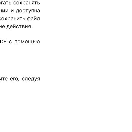
гать сохранять
нии и доступна
 сохранить файл
е действия.
PDF с помощью
те его, следуя