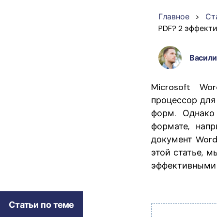
PDF
Главное
>
Ст
PDF? 2 эффект
Распечатать
PDF
Васили
Microsoft W
Все Функции PDF
процессор для
форм. Однако
формате, нап
документ Word 
этой статье, 
эффективными 
Статьи по теме