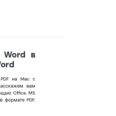
т Word в
Word
 PDF на Mac с
 расскажем вам
щью Office. MS
в формате PDF.