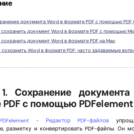
ние
хранение документа Word в формате PDF с помощью PDF 
к сохранить документ Word в формате PDF с помощью Mi
к сохранить документ Word в формате PDF на Mac
к сохранить Word в формате PDF: часто задаваемые воп
 1. Сохранение документа
 PDF с помощью PDFelement
 PDFelement - Редактор PDF-файлов
упроща
е, разметку и конвертировать PDF-файлы. Он м