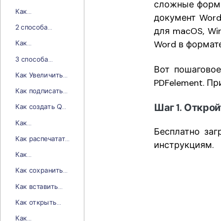
сложные формы
Вложение PDF
Windows
Как
документ Word
Конвертировать
2 способа
для macOS, Win
PDF в
конвертирования
Электронную
Word в формат
Как
PDF в PNG
Книгу Ebook
конвертировать
3 способа
PDF в PowerPoint
Вот пошагово
конвертировать
Как Увеличить
TXT в PDF
PDFelement. Пр
Размер PDF
Как подписать
документ PDF
Шаг 1. Откро
Как создать QR-
онлайн
код PDF? Топ-6
бесплатно
Как
бесплатных
Бесплатно заг
преобразовать
генераторов
Как распечатать
Word в PDF в
инструкциям.
QR-код PDF
несколько пдф
Windows 11
Как
файлов с
скопировать
помощью
Как сохранить
текст из ПДФ
пакетной
изображение в
документа
Как вставить
печати
формате PDF: 3
PDF в Word
способа
Как открыть
бесплатно? 4
PDF-файл в Paint
разных способа
Как