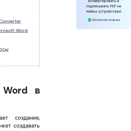
конвертировать и
подписывать PDF на
любых устройствах!
Безопасная загрузка
Converter
crosoft Word
росы
 Word в
ет создание,
ожет создавать