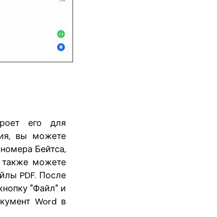
кроет его для
ния, вы можете
 номера Бейтса,
ы также можете
йлы PDF. После
кнопку "Файл" и
окумент Word в