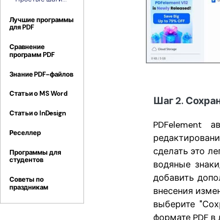
нескольких
для добавления
файл
гиперссылки в
Лучшие программы
для PDF
PDF-файл в
Windows
Сравнение
программ PDF
Знание PDF-файлов
Статьи о MS Word
Шаг 2. Сохра
Статьи о InDesign
PDFelement а
Реселлер
редактировани
сделать это ле
Программы для
студентов
водяные знаки
добавить допо
Советы по
праздникам
внесения измен
выберите "Сох
формате PDF в 