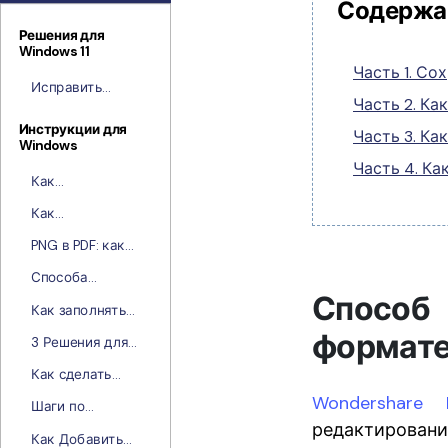
Содержа
Решения для
Windows 11
Часть 1. Со
Исправить
Часть 2. Ка
Ошибку
«Зеленый Экран
Инструкции для
Часть 3. Ка
Windows
Смерти» в
Часть 4. Ка
Windows 11
Как
Конвертировать
Как
Изображение в
конвертировать
PDF-файлы
PNG в PDF: как
XML в PDF для
преобразовать
Windows
Способа
одно или
Способ
конвертировать
несколько
Как заполнять
TIFF в PDF
изображений
PDF-формы с
формате
3 Решения для
PNG в PDF
помощью
Преобразования
PDFelement
Как сделать
DOCX в PDF
кликабельные
Wondershare
Шаги по
ссылки в PDF?
редактировани
Разделению
Как Добавить
Страниц PDF в