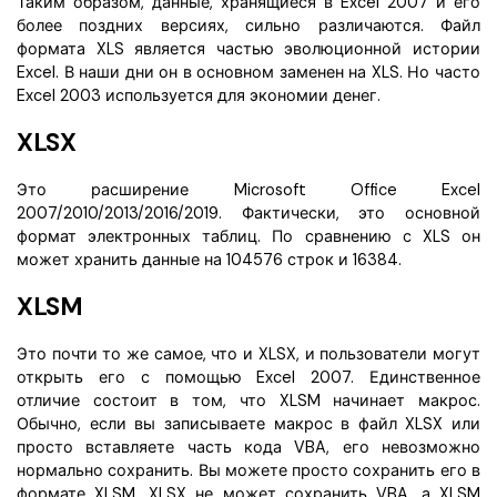
Таким образом, данные, хранящиеся в Excel 2007 и его
Правительство
более поздних версиях, сильно различаются. Файл
формата XLS является частью эволюционной истории
Издательство
Excel. В наши дни он в основном заменен на XLS. Но часто
Фрилансер
Excel 2003 используется для экономии денег.
XLSX
Все Функции PDF
Это расширение Microsoft Office Excel
2007/2010/2013/2016/2019. Фактически, это основной
формат электронных таблиц. По сравнению с XLS он
может хранить данные на 104576 строк и 16384.
XLSM
Это почти то же самое, что и XLSX, и пользователи могут
открыть его с помощью Excel 2007. Единственное
отличие состоит в том, что XLSM начинает макрос.
Обычно, если вы записываете макрос в файл XLSX или
просто вставляете часть кода VBA, его невозможно
нормально сохранить. Вы можете просто сохранить его в
формате XLSM. XLSX не может сохранить VBA, а XLSM