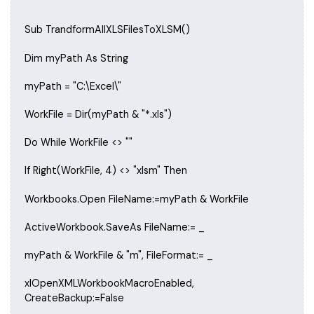
Sub TrandformAllXLSFilesToXLSM()
Dim myPath As String
myPath = "C:\Excel\"
WorkFile = Dir(myPath & "*.xls")
Do While WorkFile <> ""
If Right(WorkFile, 4) <> "xlsm" Then
Workbooks.Open FileName:=myPath & WorkFile
ActiveWorkbook.SaveAs FileName:= _
myPath & WorkFile & "m", FileFormat:= _
xlOpenXMLWorkbookMacroEnabled,
CreateBackup:=False