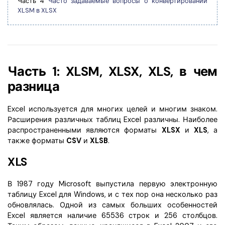
Часть 4
Часто задаваемые вопросы о конвертировании
Скрыть фрагменты PDF
Новый
XLSM в XLSX
Канал на YouTube
PDF OCR
Сообщество ВКонтакте
Извлечение данных из PDF
Канал Яндекс Дзен
Защита PDF паролем
Часть 1: XLSM, XLSX, XLS, в чем
Новый PDFelement 12
умнее, быстрее,
разница
Поделиться PDF
проще
Комплексные решения
Excel используется для многих целей и многим знаком.
От AI-функций до пакетных инструментов: новый
Расширения различных таблиц Excel различны. Наиболее
Преподавание
PDFelement делает работу с PDF еще удобнее.
распространенными являются форматы
XLSX
и
XLS
, а
Скачать бесплатно
также форматы
CSV
и
XLSB
.
IT-служба
XLS
Юриспруденция
В 1987 году Microsoft выпустила первую электронную
Здравоохранение
таблицу Excel для Windows, и с тех пор она несколько раз
обновлялась. Одной из самых больших особенностей
Финансы
Excel является наличие 65536 строк и 256 столбцов.