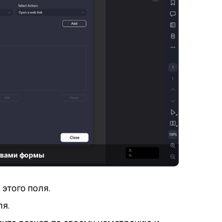
ствами формы
этого поля.
ля.