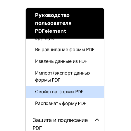
Заполнить PDF-формы
PDF
Создавать заполняемые
Руководство
формы автоматически
пользователя
Распечатать
PDFelement
Сделать заполняемый PDF
PDF
вручную
Выравнивание формы PDF
Все Функции PDF
Извлечь данные из PDF
Импорт/экспорт данных
формы PDF
Свойства формы PDF
Распознать форму PDF
Защита и подписание
PDF