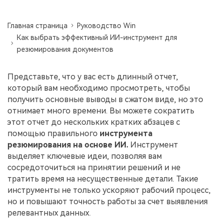
Скрыть фрагменты PDF
Новый
Канал на YouTube
PDF OCR
Главная страница
Руководство Win
Сообщество ВКонтакте
Как выбрать эффективный ИИ-инструмент для
Извлечение данных из PDF
резюмирования документов
Канал Яндекс Дзен
Защита PDF паролем
Представьте, что у вас есть длинный отчет,
Новый PDFelement 12
умнее, быстрее,
Поделиться PDF
который вам необходимо просмотреть, чтобы
проще
получить основные выводы в сжатом виде, но это
Комплексные решения
отнимает много времени. Вы можете сократить
От AI-функций до пакетных инструментов: новый
этот отчет до нескольких кратких абзацев с
Преподавание
PDFelement делает работу с PDF еще удобнее.
помощью правильного
инструмента
Скачать бесплатно
резюмирования на основе ИИ.
Инструмент
IT-служба
выделяет ключевые идеи, позволяя вам
Юриспруденция
сосредоточиться на принятии решений и не
тратить время на несущественные детали. Такие
Здравоохранение
инструменты не только ускоряют рабочий процесс,
но и повышают точность работы за счет выявления
Финансы
релевантных данных.