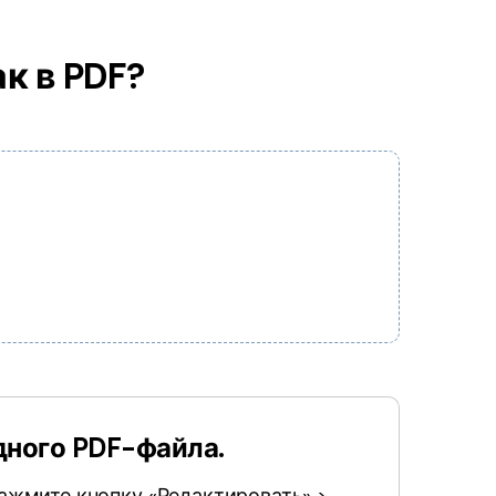
к в PDF?
одного PDF-файла.