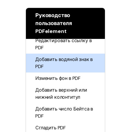
PDF
Редактировать PDF-текст
Руководство
Проверка орфографии в
пользователя
Распечатать
PDF
PDFelement
PDF
Редактировать ссылку в
PDF
Все Функции PDF
Добавить водяной знак в
PDF
Изменить фон в PDF
Добавить верхний или
нижний колонтитул
Добавить число Бейтса в
PDF
Сгладить PDF