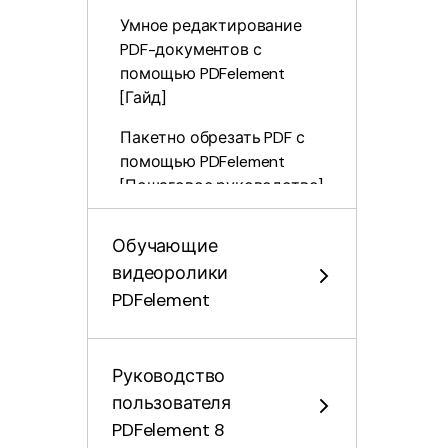
Умное редактирование
PDF-документов с
помощью PDFelement
[Гайд]
Пакетно обрезать PDF с
помощью PDFelement
[Пошаговое руководство]
Способ установить поля
Обучающие
страницы PDF-документа
видеоролики
в Windows
PDFelement
Способы использовать
функцию «Сводка
комментариев» в Windows
Руководство
[Гайд]
пользователя
Как настроить панель PDF
PDFelement 8