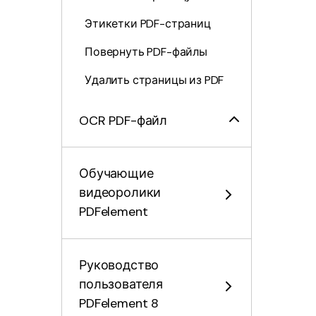
Этикетки PDF-страниц
Повернуть PDF-файлы
Удалить страницы из PDF
OCR PDF-файл
Конвертировать PDF
Обучающие
Заполнить форму PDF
видеоролики
PDFelement
Защита и подписание
PDF
Руководство
Печать PDF
пользователя
PDFelement 8