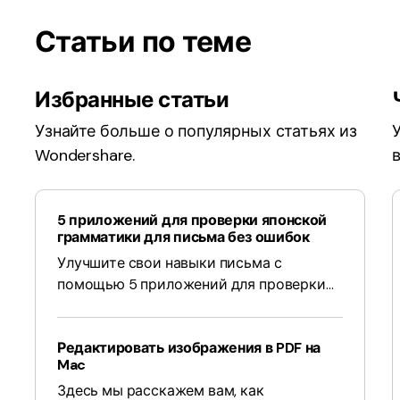
Статьи по теме
Избранные статьи
Узнайте больше о популярных статьях из
Wondershare.
5 приложений для проверки японской
грамматики для письма без ошибок
Улучшите свои навыки письма с
помощью 5 приложений для проверки
японской грамматики. Обеспечьте
отсутствие ошибок в тексте и улучшите
Редактировать изображения в PDF на
свои языковые навыки с помощью этих
Mac
рекомендуемых инструментов.
Здесь мы расскажем вам, как