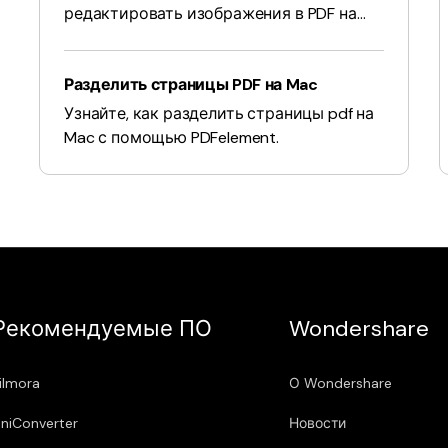
редактировать изображения в PDF на
Apple Mac с помощью PDFelement.
Разделить страницы PDF на Mac
Узнайте, как разделить страницы pdf на
Mac с помощью PDFelement.
Рекомендуемые ПО
Wondershare
ilmora
О Wondershare
niConverter
Новости