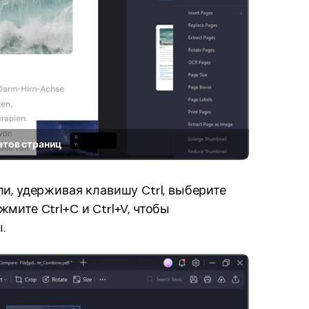
атов страниц
и, удерживая клавишу Ctrl, выберите
мите Ctrl+C и Ctrl+V, чтобы
.