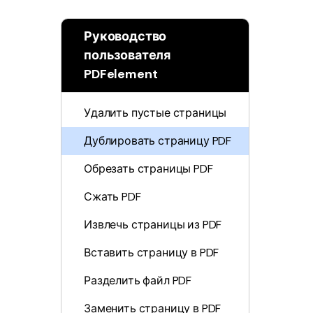
Редактирование PDF
PDF
Руководство
Объединение PDF
пользователя
Распечатать
PDFelement
Организация PDF
PDF
Удалить пустые страницы
Все Функции PDF
Дублировать страницу PDF
Обрезать страницы PDF
Сжать PDF
Извлечь страницы из PDF
Вставить страницу в PDF
Разделить файл PDF
Заменить страницу в PDF