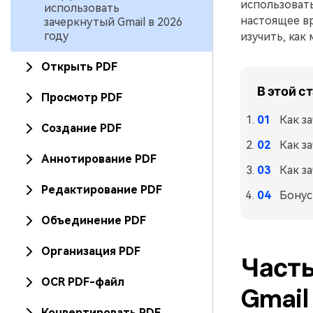
использовать
использовать
настоящее вр
зачеркнутый Gmail в 2026
году
изучить, ка
Открыть PDF
В этой с
Просмотр PDF
Как з
Создание PDF
Как з
Аннотирование PDF
Как за
Редактирование PDF
Бонус
Объединение PDF
Организация PDF
Часть
OCR PDF-файл
Gmail
Конвертировать PDF