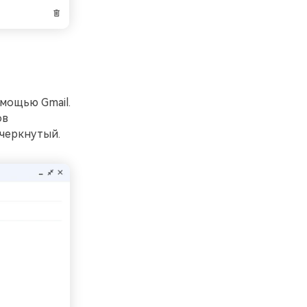
омощью Gmail.
ов
ачеркнутый.