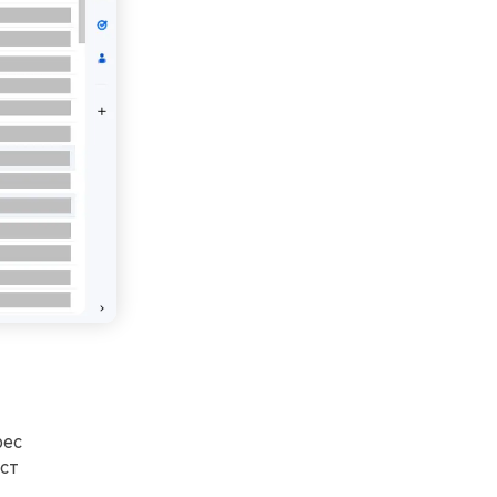
рес
ст