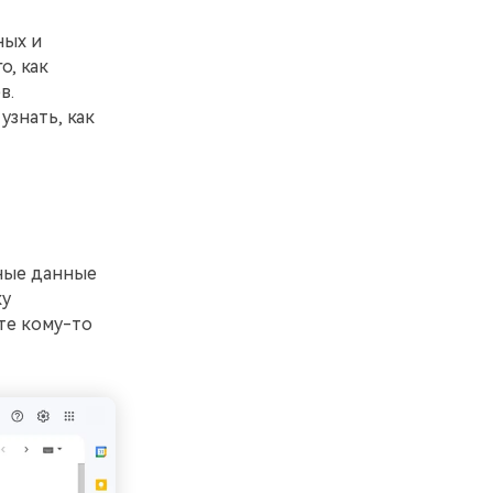
ных и
о, как
в.
узнать, как
тные данные
ку
те кому-то