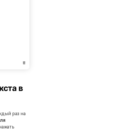
кста в
ждый раз на
ля
нажать