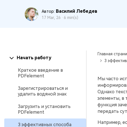
PDF
Василий Лебедев
Автор:
17 Mar, 26 ·
6 min(s)
Распечатать
PDF
Все Функции PDF
Главная стран
Начать работу
3 эффектив
Краткое введение в
PDFelement
Мы часто ис
информирова
Зарегистрироваться и
Однако текст
удалить водяной знак
элементы, в 
функция зач
Загрузить и установить
передать сут
PDFelement
Например, ес
3 эффективных способа