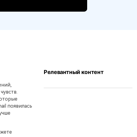
Релевантный контент
ений,
чувств.
которые
ail появилась
учше
ожете