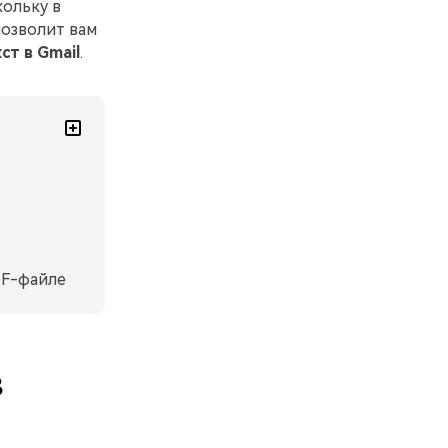
кольку в
позволит вам
ст в Gmail
.
DF-файле
в