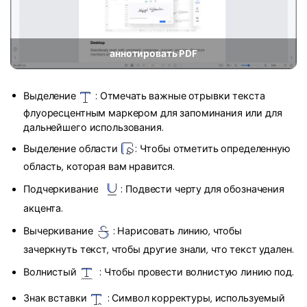
Скрыть фрагменты PDF
Новый
Канал на YouTube
PDF OCR
Сообщество ВКонтакте
аннотировать PDF
Извлечение данных из PDF
Канал Яндекс Дзен
Защита PDF паролем
Выделение
: Отмечать важные отрывки текста
Новый PDFelement 12
умнее, быстрее,
флуоресцентным маркером для запоминания или для
Поделиться PDF
дальнейшего использования.
проще
Комплексные решения
Выделение области
: Чтобы отметить определенную
От AI-функций до пакетных инструментов: новый
область, которая вам нравится.
Преподавание
PDFelement делает работу с PDF еще удобнее.
Подчеркивание
: Подвести черту для обозначения
Скачать бесплатно
IT-служба
акцента.
Юриспруденция
Вычеркивание
: Нарисовать линию, чтобы
зачеркнуть текст, чтобы другие знали, что текст удален.
Здравоохранение
Волнистый
: Чтобы провести волнистую линию под.
Финансы
Знак вставки
: Символ корректуры, используемый