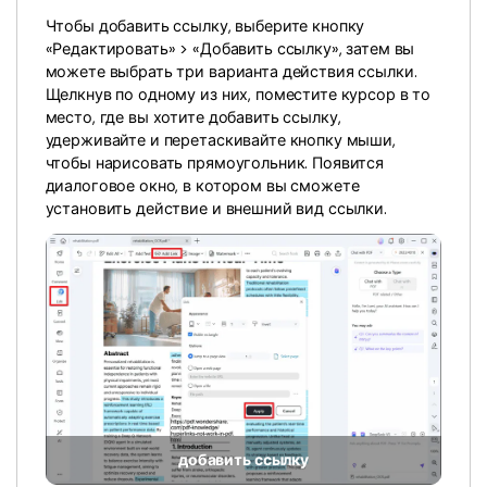
Скрыть фрагменты PDF
Новый
Чтобы добавить ссылку, выберите кнопку
Канал на YouTube
«Редактировать» > «Добавить ссылку», затем вы
PDF OCR
можете выбрать три варианта действия ссылки.
Сообщество ВКонтакте
Извлечение данных из PDF
Щелкнув по одному из них, поместите курсор в то
место, где вы хотите добавить ссылку,
Канал Яндекс Дзен
Защита PDF паролем
удерживайте и перетаскивайте кнопку мыши,
чтобы нарисовать прямоугольник. Появится
Новый PDFelement 12
умнее, быстрее,
Поделиться PDF
диалоговое окно, в котором вы сможете
установить действие и внешний вид ссылки.
проще
Комплексные решения
От AI-функций до пакетных инструментов: новый
Преподавание
PDFelement делает работу с PDF еще удобнее.
Скачать бесплатно
IT-служба
Юриспруденция
Здравоохранение
Финансы
добавить ссылку