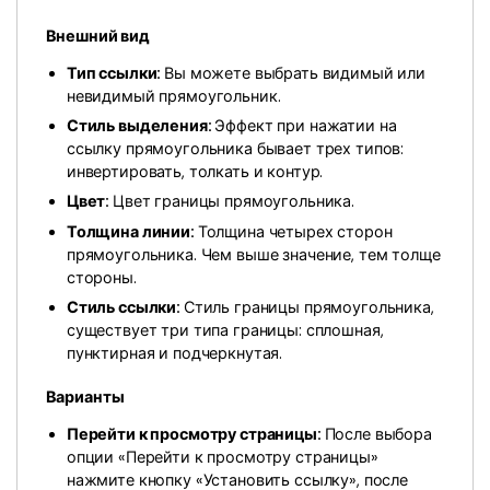
Правительство
Внешний вид
Издательство
Тип ссылки:
Вы можете выбрать видимый или
Фрилансер
невидимый прямоугольник.
Стиль выделения:
Эффект при нажатии на
ссылку прямоугольника бывает трех типов:
Все Функции PDF
инвертировать, толкать и контур.
Цвет:
Цвет границы прямоугольника.
Толщина линии:
Толщина четырех сторон
прямоугольника. Чем выше значение, тем толще
стороны.
Стиль ссылки:
Стиль границы прямоугольника,
существует три типа границы: сплошная,
пунктирная и подчеркнутая.
Варианты
Перейти к просмотру страницы:
После выбора
опции «Перейти к просмотру страницы»
нажмите кнопку «Установить ссылку», после