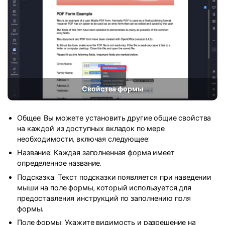
Скрыть фрагменты PDF
Новый
Канал на YouTube
PDF OCR
Сообщество ВКонтакте
Извлечение данных из PDF
Канал Яндекс Дзен
Защита PDF паролем
Новый PDFelement 12
умнее, быстрее,
Поделиться PDF
Свойства формы
проще
Комплексные решения
От AI-функций до пакетных инструментов: новый
Общее: Вы можете установить другие общие свойства
Преподавание
PDFelement делает работу с PDF еще удобнее.
на каждой из доступных вкладок по мере
необходимости, включая следующее:
Скачать бесплатно
IT-служба
Название: Каждая заполненная форма имеет
определенное название.
Юриспруденция
Подсказка: Текст подсказки появляется при наведении
Здравоохранение
мыши на поле формы, который используется для
предоставления инструкций по заполнению поля
Финансы
формы.
Поле формы: Укажите видимость и разрешение на