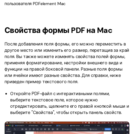
PDF в Word
Индивидуальные
PDFelement Cloud
пользователя PDFelement Mac
Команда и Бизнес
Программы для работы с PDF
Скачать бесплатно
Купить
ИИ-детектор текста
Сжать PDF
Конвертировать PDF
Использование ресурсов
Сравнение программа PDF
Войти
Рерайт PDF с ИИ
Бизнес
Объединить PDF
Редактировать PDF
Центр загрузки
Свойства формы PDF на Mac
Функции MS Word
Поиск
Объяснение PDF с ИИ
Word в PDF
Сжать PDF
Центр шаблонов
Статьи для Mac
После добавления поля формы, его можно переместить в
Чат с документами
Читать PDF с ИИ
Организовать PDF
Вопросы и ответы по продукту
другое место или изменить его размер, перетащив за край
Инструктивные статьи
поля. Вы также можете изменять свойства полей формы,
Генератор изображений с ИИ
Новый
Видеоуроки
Обрезать PDF
Больше Онлайн-Инструментов
применяя форматирование, настройки внешнего вида и
Советы по работе с PDF на Mac
функции на правой боковой панели. Разные поля формы
Поддержка
или ячейки имеют разные свойства. Для справки, ниже
Профессиональные
Сравнение программ для Mac
Облако и SDK
приведен пример текстового поля.
Все ИИ-Функции
AI Бот - Lumi
Выбор правильной программы для Mac
PDF форма
PDFelement облако
Откройте PDF-файл с интерактивными полями,
Технические требования
Подписать PDF
выберите текстовое поле, которое нужно
Онлайн-инструмент и приложения PDF
PDFelement Pro DC
отредактировать, щелкните его правой кнопкой мыши и
Обратитесь в службу поддержки
Подпись на основе сертификата
Онлайн-инструмент PDF
выберите "Свойства", чтобы открыть панель свойств.
Что нового
Советы для мобильных
Пакетная обработка PDF
Каналы