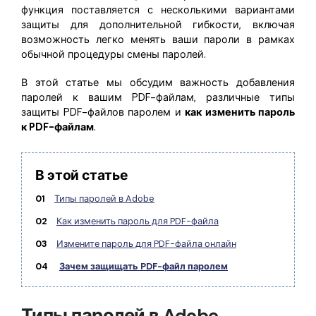
Правительство
функция поставляется с несколькими вариантами
защиты для дополнительной гибкости, включая
Издательство
возможность легко менять ваши пароли в рамках
обычной процедуры смены паролей.
Фрилансер
В этой статье мы обсудим важность добавления
паролей к вашим PDF-файлам, различные типы
Все Функции PDF
защиты PDF-файлов паролем и
как изменить пароль
к PDF-файлам
.
В этой статье
01
Типы паролей в Adobe
02
Как изменить пароль для PDF-файла
03
Измените пароль для PDF-файла онлайн
04
Зачем защищать PDF-файл паролем
Типы паролей в Adobe