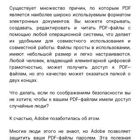
Скрыть фрагменты PDF
Новый
Существует множество причин, по которым PDF
Канал на YouTube
PDF OCR
является наиболее широко используемым форматом
электронных документов. Вы можете открывать,
Сообщество ВКонтакте
Извлечение данных из PDF
создавать, редактировать и читать PDF-файлы с
Канал Яндекс Дзен
помощью любой операционной системы, что делает
Защита PDF паролем
их удобными для совместного использования и
совместной работы. Файлы просты в использовании,
Новый PDFelement 12
умнее, быстрее,
Поделиться PDF
имеют небольшой размер и легко настраиваются.
Любой человек, владеющий элементарной цифровой
проще
Комплексные решения
грамотностью, может получить доступ к PDF–
От AI-функций до пакетных инструментов: новый
файлам, но это качество может оказаться палкой о
Преподавание
PDFelement делает работу с PDF еще удобнее.
двух концах.
Скачать бесплатно
IT-служба
Что делать, если по соображениям безопасности вы
не хотите, чтобы к вашим PDF-файлам имели доступ
Юриспруденция
случайные люди?
Здравоохранение
К счастью, Adobe позаботилась об этом.
Финансы
Многие люди этого не знают, но Adobe позволяет
защитить ваши PDF-файлы паролем. Эта полезная