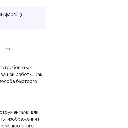
ин файл? 3
ешения
 потребоваться
вашей работы. Как
способа быстрого
струментами для
ты, изображения и
 помощью этого