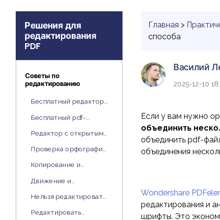
PDF
Решения для
Главная
>
Практич
редактирования
способа
Распечатать
PDF
PDF
Василий Л
Советы по
редактированию
2025-12-10 18
Все Функции PDF
Бесплатный редактор
PDF
Если у вам нужно о
Бесплатный pdf-
писатель
объединить неско
Редактор с открытым
объединить pdf-фай
кодом
Проверка орфографии
объединения нескол
PDF
Копирование и
вставка из PDF
Движение и
совмещение объектов
Wondershare PDFele
Нельзя редактировать
редактирования и а
PDF
Редактировать
шрифты. Это эконом