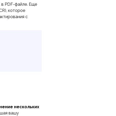
 в PDF-файле. Еще
CR), которое
актирования с
нение нескольких
ышая вашу