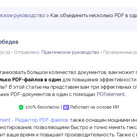
еское руководство
> Как объединить несколько PDF в од
ебедев
:50:19 • Отправлено:
Практическое руководство
• Проверенные р
рганизовать большое количество документов, вам может
лько PDF-файлов в один
для повышения эффективности 
лы? В этой статье мы представим вам три эффективных 
ьких PDF-документов в один с помощью
PDFelement
.
100% безопасно |
Работает на основе ИИ
ment - Редактор PDF-файлов
также оснащен мощными ин
ннотирования, позволяющими быстро и точно менять текс
ит ваше время и повышает производительность. Также с