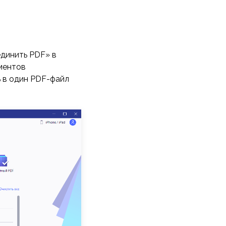
единить PDF» в
ментов
 в один PDF-файл