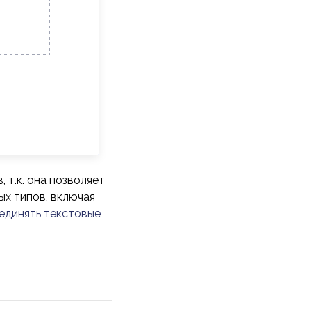
т.к. она позволяет
ых типов, включая
единять текстовые