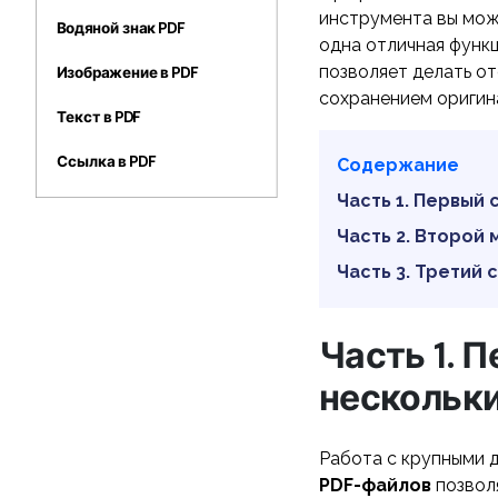
метаданные
инструмента вы може
Водяной знак PDF
одна отличная функ
позволяет делать о
Изображение в PDF
сохранением оригин
Текст в PDF
Ссылка в PDF
Содержание
Часть 1. Первый
Часть 2. Второй
Часть 3. Третий
Часть 1. 
нескольки
Работа с крупными 
PDF-файлов
позволя