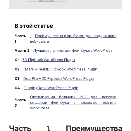
Правительство
Издательство
Фрилансер
В этой статье
Часть
Преимущества флипбуков для содержания
1
веб-сайта
Все Функции PDF
Часть 2
Лучшие плагины для флипбуков WordPress
01
3D Flipbook WordPress Plugin
02
Плагин Real3D Flipbook WordPress Plugin
03
DearFlip - 3D Flipbook WordPress Plugin
04
FlippingBook WordPress Plugin
Оптимизация больших PDF для легкого
Часть
создания флипбука с помощью плагина
3
WordPress
Часть 1. Преимущества