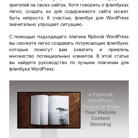
Скрыть фрагменты PDF
Новый
зрителей на своих сайтах. Хотя говорить о флипбуках
Канал на YouTube
легко, создать их для содержимого сайта может
PDF OCR
быть непросто. К счастью, флипбук для WordPress
Сообщество ВКонтакте
значительно упрощает ситуацию.
Извлечение данных из PDF
Канал Яндекс Дзен
С помощью подходящего плагина flipbook WordPress
Защита PDF паролем
вы сможете легко создавать потрясающие флипбуки,
которые помогут вам охватить и привлечь
Новый PDFelement 12
умнее, быстрее,
Поделиться PDF
множество потенциальных клиентов. В этой статье
проще
вы найдете руководство по лучшим плагинам для
Комплексные решения
флипбука WordPress.
От AI-функций до пакетных инструментов: новый
Преподавание
PDFelement делает работу с PDF еще удобнее.
Скачать бесплатно
IT-служба
Юриспруденция
Здравоохранение
Финансы