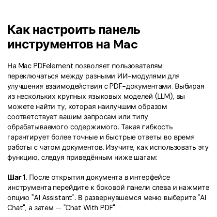
PDF в Word
Индивидуальные
PDFelement Cloud
Команда и Бизнес
Программы для работы с PDF
Скачать бесплатно
Купить
ИИ-детектор текста
Сжать PDF
Конвертировать PDF
Как настроить панель
Использование ресурсов
Сравнение программа PDF
Войти
Рерайт PDF с ИИ
Бизнес
Объединить PDF
инструментов на Mac
Редактировать PDF
Центр загрузки
Функции MS Word
Поиск
Объяснение PDF с ИИ
Word в PDF
Сжать PDF
Центр шаблонов
На Mac PDFelement позволяет пользователям
Статьи для Mac
Чат с документами
переключаться между разными ИИ-модулями для
Читать PDF с ИИ
Организовать PDF
Вопросы и ответы по продукту
улучшения взаимодействия с PDF-документами. Выбирая
Инструктивные статьи
Генератор изображений с ИИ
Новый
из нескольких крупных языковых моделей (LLM), вы
Видеоуроки
Обрезать PDF
Больше Онлайн-Инструментов
Советы по работе с PDF на Mac
можете найти ту, которая наилучшим образом
соответствует вашим запросам или типу
Поддержка
Профессиональные
Сравнение программ для Mac
обрабатываемого содержимого. Такая гибкость
Облако и SDK
Все ИИ-Функции
гарантирует более точные и быстрые ответы во время
AI Бот - Lumi
Выбор правильной программы для Mac
PDF форма
работы с чатом документов. Изучите, как использовать эту
PDFelement облако
Технические требования
функцию, следуя приведённым ниже шагам:
Подписать PDF
Онлайн-инструмент и приложения PDF
PDFelement Pro DC
Обратитесь в службу поддержки
Шаг 1
. После открытия документа в интерфейсе
Подпись на основе сертификата
Онлайн-инструмент PDF
инструмента перейдите к боковой панели слева и нажмите
Что нового
опцию "AI Assistant". В развернувшемся меню выберите "AI
Советы для мобильных
Пакетная обработка PDF
Chat", а затем — "Chat With PDF".
Каналы