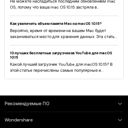
Не можете насладиться последним обновлением mac
OS, потому что ваша mac OS 10.15 застряла в
бесконечном цикле перезагрузки? Решением может
быть возврат к более старой версии ОС, но это не
Как увеличить объем памяти Mac на macOS 10.15?
всегда так. Вы можете попробовать.
Вероятно, время от времени на вашем Mac будет
заканчиваться место для хранения данных. Эта статья
поможет вам легко увеличить объем памяти на вашем
Mac Book pro на macOS 10.15.
10 лучших бесплатных загрузчиков YouTube для macOS
10.15
Какой лучший загрузчик YouTube для macOS 10.15? В
этой статье перечислены самые популярные и
простые в использовании загрузчики YouTube для Mac
Catalina.
Рекомендуемые ПО
Wondershare