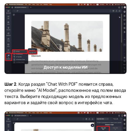
Скрыть фрагменты PDF
Новый
Канал на YouTube
PDF OCR
Сообщество ВКонтакте
Извлечение данных из PDF
Канал Яндекс Дзен
Защита PDF паролем
Новый PDFelement 12
умнее, быстрее,
Поделиться PDF
проще
Комплексные решения
Доступ к моделям ИИ
От AI-функций до пакетных инструментов: новый
Преподавание
PDFelement делает работу с PDF еще удобнее.
Скачать бесплатно
Шаг 2
. Когда раздел "Chat With PDF" появится справа,
IT-служба
откройте меню "AI Model", расположенное над полем ввода
текста. Выберите подходящую модель из предложенных
Юриспруденция
вариантов и задайте свой вопрос в интерфейсе чата.
Здравоохранение
Финансы