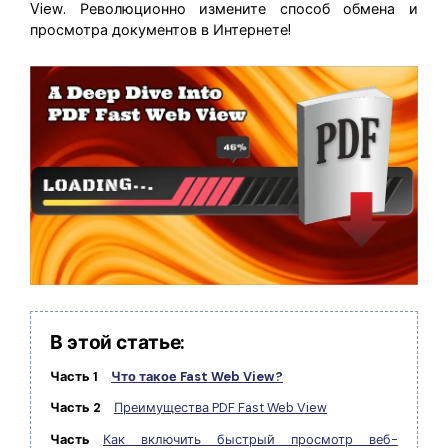
Правительство
View. Революционно измените способ обмена и
просмотра документов в Интернете!
Издательство
Фрилансер
Все Функции PDF
В этой статье:
Часть 1
Что такое Fast Web View?
Часть 2
Преимущества PDF Fast Web View
Часть
Как включить быстрый просмотр веб-