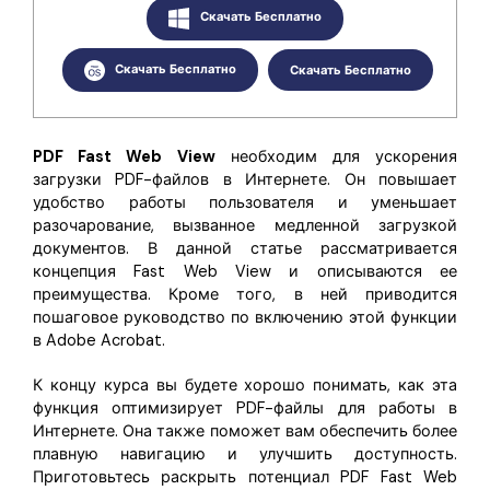
Скрыть фрагменты PDF
Новый
Скачать Бесплатно
Канал на YouTube
PDF OCR
Скачать Бесплатно
Скачать Бесплатно
Сообщество ВКонтакте
Извлечение данных из PDF
Канал Яндекс Дзен
Защита PDF паролем
PDF Fast Web View
необходим для ускорения
Новый PDFelement 12
умнее, быстрее,
загрузки PDF-файлов в Интернете. Он повышает
Поделиться PDF
удобство работы пользователя и уменьшает
проще
разочарование, вызванное медленной загрузкой
Комплексные решения
документов. В данной статье рассматривается
От AI-функций до пакетных инструментов: новый
концепция Fast Web View и описываются ее
Преподавание
PDFelement делает работу с PDF еще удобнее.
преимущества. Кроме того, в ней приводится
Скачать бесплатно
пошаговое руководство по включению этой функции
IT-служба
в Adobe Acrobat.
Юриспруденция
К концу курса вы будете хорошо понимать, как эта
Здравоохранение
функция оптимизирует PDF-файлы для работы в
Интернете. Она также поможет вам обеспечить более
Финансы
плавную навигацию и улучшить доступность.
Приготовьтесь раскрыть потенциал PDF Fast Web