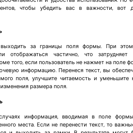
добочитаемости и удобства использования. Но 
ентов, чтобы убедить вас в важности, вот д
ь
выходить за границы поля формы. При это
ли отображаться частично, что затрудняет
оме того, если пользователь не нажмет на поле 
ючевую информацию. Перенеся текст, вы обеспе
мого поля, улучшите читаемость и уменьшите
 изменения размера поля.
ь
случаях информация, вводимая в поле форм
енного места. Если не перенести текст, то важны
ся и выходить за рамки. В результате могут