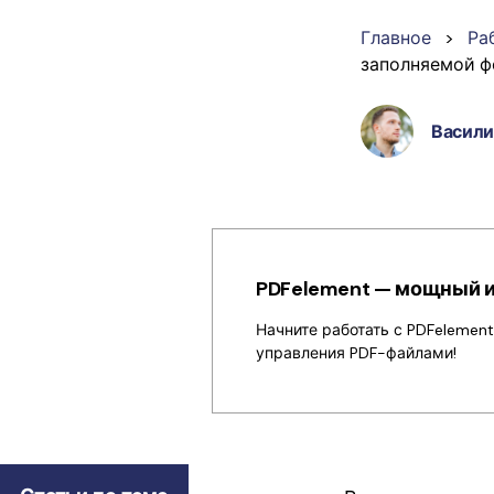
PDF
Главное
>
Ра
заполняемой ф
Распечатать
PDF
Васили
Все Функции PDF
PDFelement — мощный и
Начните работать с PDFelemen
управления PDF-файлами!