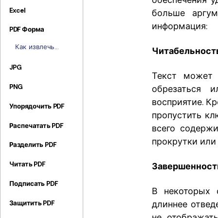
обеспечения у
Excel
больше аргум
информация:
PDF Форма
Как извлечь
Читабельност
данные из PDF с
помощью кода
JPG
Текст может 
Python |
Пошаговая
PNG
обрезаться и
инструкция
восприятие. Кр
Упорядочить PDF
пропустить кл
Распечатать PDF
всего содержи
прокрутки или
Разделить PDF
Читать PDF
Завершенност
Подписать PDF
В некоторых 
длиннее отвед
Защитить PDF
не отображать