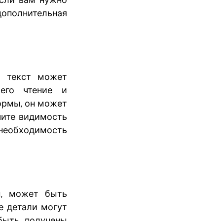
если вам нужно
ополнительная
м текст может
 его чтение и
формы, он может
чите видимость
 необходимость
ы, может быть
е детали могут
 быть получены