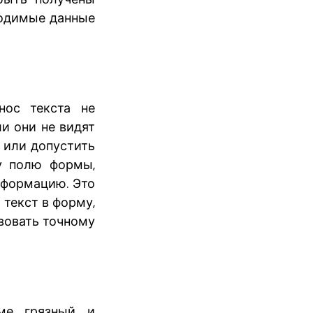
водимые данные
нос текста не
ли они не видят
я или допустить
у полю формы,
нформацию. Это
 текст в форму,
твовать точному
ме грязный и