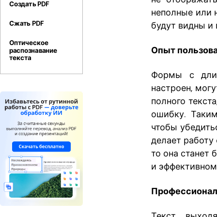
Создать PDF
неполные или 
Сжать PDF
будут видны и
Оптическое
Опыт пользов
распознавание
текста
Формы с длин
настроен, могу
полного текста
ошибку. Таки
чтобы убедить
делает работу 
то она станет 
и эффективном
Профессиона
Текст, выхо