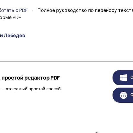
ботать с PDF
>
Полное руководство по переносу текста
орме PDF
й Лебедев
 простой редактор PDF
С
t — это самый простой способ
С