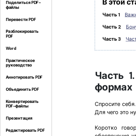
В этой ст
Поделиться PDF-
файлы
Часть 1
Важн
Перевести PDF
Часть 2
Бон
Разблокировать
PDF
Часть 3
Час
Word
Практическое
руководство
Часть 1
Аннотировать PDF
формах
Объединить PDF
Конвертировать
Спросите себя
PDF-файлы
Для чего это 
Презентация
Коротко гово
Редактировать PDF