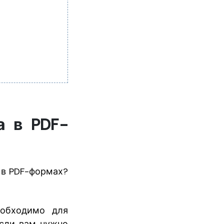
а в PDF-
 в PDF-формах?
еобходимо для