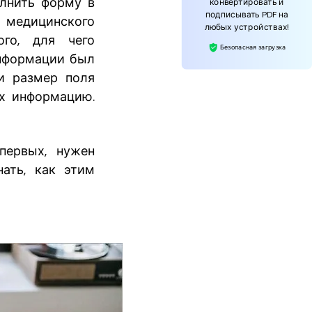
олнить форму в
конвертировать и
подписывать PDF на
а медицинского
любых устройствах!
го, для чего
Безопасная загрузка
информации был
и размер поля
их информацию.
первых, нужен
нать, как этим