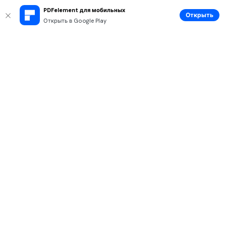
PDFelement для мобильных
Открыть
Открыть в Google Play
Рекомендуемые ПО
Wondershare
Мир AI
Центр помощи