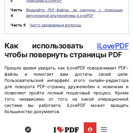
3
помощью iLovePDF
Правительство
Часть
Вращайте PDF-файлы за секунды с помощью
Издательство
4
автономной альтернативы iLovePDF
Фрилансер
Часть 5
Часто задаваемые вопросы
Как использовать
iLovePDF
Все Функции PDF
чтобы повернуть страницы PDF
Пришло время увидеть, как iLovePDF поворачивает PDF-
файлы и помогает вам достичь своей цели.
Пользовательский интерфейс этого онлайн-редактора
для поворота PDF-страниц дружелюбен к новичкам и
позволяет пройти полный пошаговый процесс. Кроме
того, независимо от того, на какой операционной
системе вы работаете, iLovePDF может вращать
большинство документов.