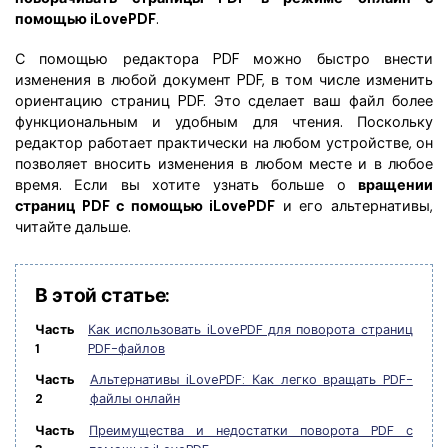
Скрыть фрагменты PDF
Новый
помощью iLovePDF
.
Канал на YouTube
PDF OCR
С помощью редактора PDF можно быстро внести
Сообщество ВКонтакте
изменения в любой документ PDF, в том числе изменить
Извлечение данных из PDF
ориентацию страниц PDF. Это сделает ваш файл более
Канал Яндекс Дзен
функциональным и удобным для чтения. Поскольку
Защита PDF паролем
редактор работает практически на любом устройстве, он
позволяет вносить изменения в любом месте и в любое
Новый PDFelement 12
умнее, быстрее,
Поделиться PDF
время. Если вы хотите узнать больше о
вращении
проще
страниц PDF с помощью iLovePDF
и его альтернативы,
Комплексные решения
читайте дальше.
От AI-функций до пакетных инструментов: новый
Преподавание
PDFelement делает работу с PDF еще удобнее.
Скачать бесплатно
IT-служба
В этой статье:
Часть
Как использовать iLovePDF для поворота страниц
Юриспруденция
1
PDF-файлов
Здравоохранение
Часть
Альтернативы iLovePDF: Как легко вращать PDF-
2
файлы онлайн
Финансы
Часть
Преимущества и недостатки поворота PDF с