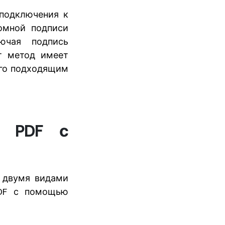
 подключения к
номной подписи
ючая подпись
от метод имеет
его подходящим
в PDF с
и двумя видами
PDF с помощью