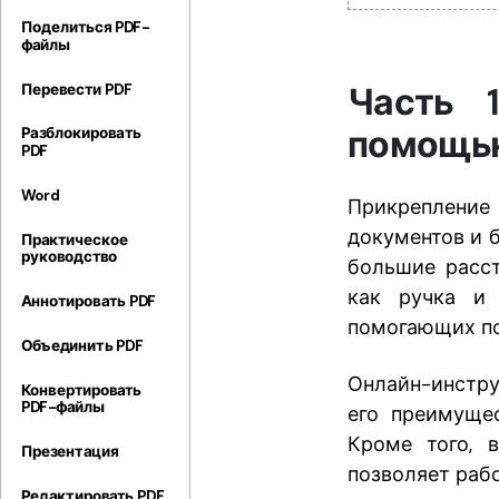
помощью ИИ
Поделиться PDF-
файлы
Часть 
Перевести PDF
помощью
Разблокировать
PDF
Word
Прикрепление
документов и 
Практическое
руководство
большие расст
как ручка и 
Аннотировать PDF
помогающих под
Объединить PDF
Онлайн-инстру
Конвертировать
PDF-файлы
его преимуще
Кроме того, 
Презентация
позволяет рабо
Редактировать PDF