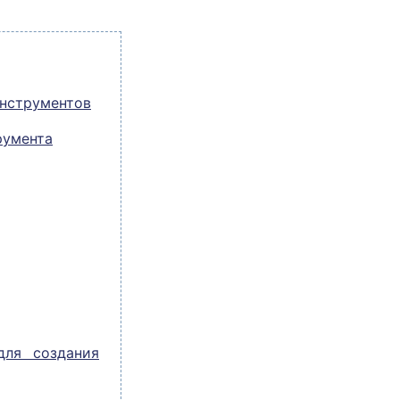
инструментов
румента
для создания