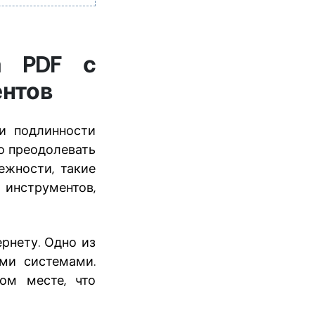
а PDF с
ентов
и подлинности
о преодолевать
ежности, такие
инструментов,
рнету. Одно из
ми системами.
ом месте, что