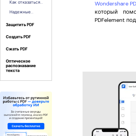
подписи
Как отказаться
Wondershare P
запросить
от подписания
который помо
подписи ПДФ
Надежные
ПДФ с
[Руководство]
способы
PDFelement под
помощью
синхронизации
Защитить PDF
DocuSign или
подписей
Adobe Sign
Outlook на
Создать PDF
разных
Сжать PDF
устройствах
Оптическое
распознавание
текста