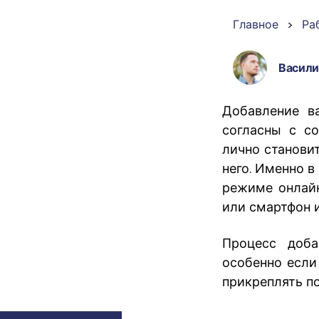
PDF
Главное
>
Ра
Распечатать
Васили
PDF
Добавление в
согласны с с
Все Функции PDF
лично станови
него. Именно в
режиме онлайн
или смартфон 
Процесс доба
особенно если
прикреплять п