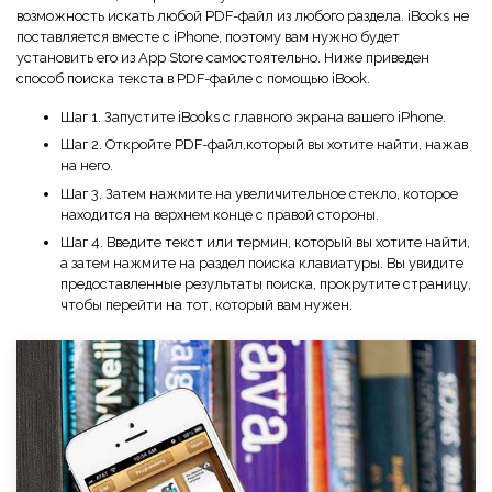
Правительство
возможность искать любой PDF-файл из любого раздела. iBooks не
поставляется вместе с iPhone, поэтому вам нужно будет
Издательство
установить его из App Store самостоятельно. Ниже приведен
способ поиска текста в PDF-файле с помощью iBook.
Фрилансер
Шаг 1. Запустите iBooks с главного экрана вашего iPhone.
Шаг 2. Откройте PDF-файл,который вы хотите найти, нажав
Все Функции PDF
на него.
Шаг 3. Затем нажмите на увеличительное стекло, которое
находится на верхнем конце с правой стороны.
Шаг 4. Введите текст или термин, который вы хотите найти,
а затем нажмите на раздел поиска клавиатуры. Вы увидите
предоставленные результаты поиска, прокрутите страницу,
чтобы перейти на тот, который вам нужен.