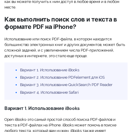
Скрыть фрагменты PDF
как вы можете получить к ним доступ в любое время и в любом
Новый
месте.
Канал на YouTube
PDF OCR
Как выполнить поиск слов и текста в
Сообщество ВКонтакте
формате PDF на iPhone?
Извлечение данных из PDF
Канал Яндекс Дзен
Защита PDF паролем
Использование или поиск PDF-файла, в котором находится
большинство электронных книг и других документов, может быть
Новый PDFelement 12
умнее, быстрее,
Поделиться PDF
сложной задачей, и с увеличением числа PDF-приложений,
доступных в интернете, это стало еще проще.
проще
Комплексные решения
От AI-функций до пакетных инструментов: новый
Вариант 1. Использование iBooks
Преподавание
PDFelement делает работу с PDF еще удобнее.
Вариант 2. Использование PDFelement для iOS
Скачать бесплатно
Вариант 3. Использование QuickSearch PDF Reader
IT-служба
Вариант 4. Использование Safari
Юриспруденция
Вариант 1. Использование iBooks
Здравоохранение
Open iBooks-это самый простой способ поиска PDF-файлов и
Финансы
текста в PDF-файлах на iPhone. iBooks может помочь в поиске
любого текста, который вам нужен. iBooks также имеет