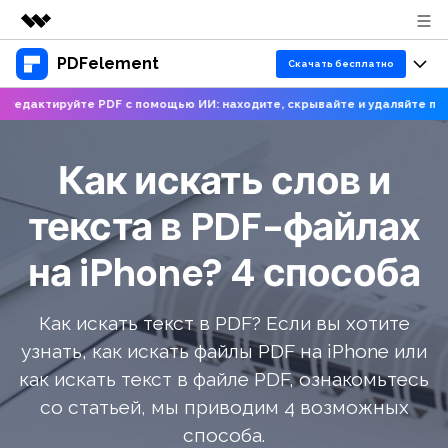
PDFelement
Рекомендуемые продукты
Скачать бесплатно
Цифровая креативность AIGC
актируйте PDF с помощью ИИ: находите, скрывайте и удаляйте персон
Продукты
Бизнес
Управление данными
Обзор
Версии для ПК
Функции
Как искать слов и
О нас
Решения
PDFelement для Windows
Учебные
текста в PDF-файлах
ИИ
Новости
PDFelement для Mac
Читать PDF
на iPhone? 4 способа
Ресурсы и поддержка
Покупка
Чат с PDF
Мобильные приложения
Аннотировать PDF
Руководство пользователя
Суммаризатор PDF с ИИ
Блог
Поддержка
Как искать текст в PDF? Если вы хотите
PDFelement для iPhone/iPad
Создавать PDF
PDFelement для Windows
узнать, как искать файлы PDF на iPhone или
ИИ-переводчик PDF
Статьи для Windows
Центр загрузки
PDFelement для Android
Объединить PDF
как искать текст в файле PDF, ознакомьтесь
PDFelement для Mac
Проверка грамматики PDF с ИИ
Знание о PDF
со статьей, мы приводим 4 возможных
Распечатать PDF
Онлайн-редактор PDF
Бизнес
PDFelement для iOS
Чат с изображениями
способа.
Инструктивные статьи