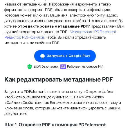
Скрыть фрагменты PDF
Новый
называют метаданными. Изображения и документы в таких
Канал на YouTube
форматах, как формат PDF, обычно содержат информацию,
PDF OCR
которая может включать Ваше имя, электронную почту, адрес,
Сообщество ВКонтакте
дату создания и изменения указанного файла. Что делать, если Вы
Извлечение данных из PDF
хотите
отредактировать метаданные PDF
? Представляем Вам
Канал Яндекс Дзен
лучший редактор метаданных PDF -
Wondershare PDFelement -
Защита PDF паролем
Редактор PDF-файлов
, чтобы Вы могли отредактировать
метаданные или свойства PDF.
Новый PDFelement 12
умнее, быстрее,
Поделиться PDF
Загрузить в Google Play
проще
Комплексные решения
100% безопасно |
Работает на основе ИИ
От AI-функций до пакетных инструментов: новый
Преподавание
PDFelement делает работу с PDF еще удобнее.
Как редактировать метаданные PDF
Скачать бесплатно
IT-служба
Запустите PDFelement, нажмите на кнопку «Открыть файл»,
Юриспруденция
чтобы открыть целевой документ PDF. Нажмите кнопку
«Файл»>«Свойства», так Вы сможете изменить заголовок, тему и
Здравоохранение
ключевые слова, которые Вы хотите идентифицировать с Вашим
документом.
Финансы
Шаг 1. Откройте PDF с помощью PDFelement