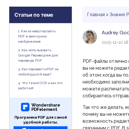
PDF
Статьи по теме
Главная
>
Знание 
Распечатать
1. Как конвертировать
Audrey Go
PDF
PDF в векторное
изображение
2025-12-10 18
2. Как использовать
Все Функции PDF
Google Переводчик для
перевода PDF
PDF-файлы отлично 
вы не можете редак
3. Как перевести PDF на
любой другой язык?
об этом: когда вы 
необходимо заполнит
4. Что такое OCR и как это
работает
можете распечатать 
собираетесь отправи
Wondershare
Так что же делать, 
PDFelement
почему вы не может
Программа PDF для самой
возможность редакт
удобной работы.
связанным с PDF. В 