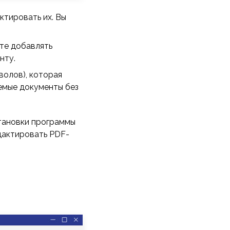
ктировать их. Вы
те добавлять
нту.
волов), которая
емые документы без
становки программы
дактировать PDF-