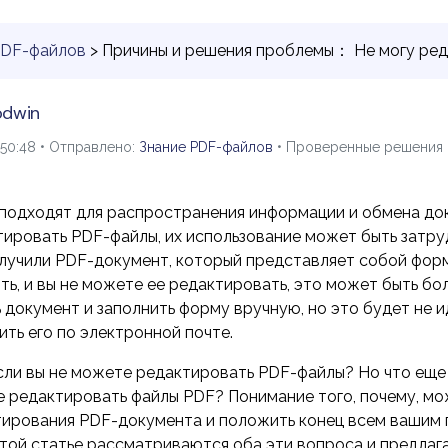
PDF-файлов
> Причины и решения проблемы： Не могу ре
odwin
:50:48 • Отправлено:
Знание PDF-файлов
• Проверенные решения
подходят для распространения информации и обмена док
тировать PDF-файлы, их использование может быть затр
получили PDF-документ, который представляет собой фор
ь, и вы не можете ее редактировать, это может быть б
документ и заполнить форму вручную, но это будет не и
ть его по электронной почте.
если вы не можете редактировать PDF-файлы? Но что еще
е редактировать файлы PDF? Понимание того, почему, мо
ирования PDF-документа и положить конец всем вашим 
этой статье рассматриваются оба эти вопроса и предлаг