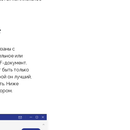
F
язаны с
ильное или
F-документ.
 быть только
рой он лучший,
ть. Ниже
ором.