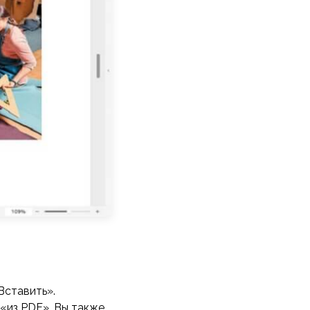
Вставить».
«из PDF». Вы также