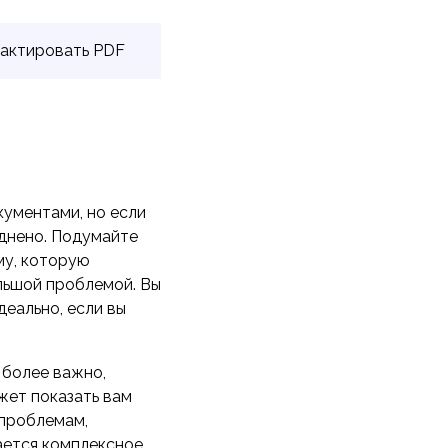
дактировать PDF
ументами, но если
уднено. Подумайте
му, которую
ольшой проблемой. Вы
деально, если вы
 более важно,
жет показать вам
проблемам,
ается комплексное