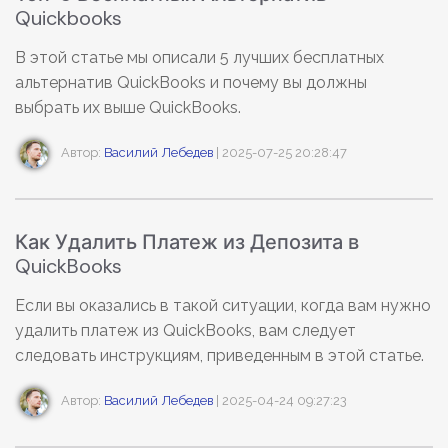
Скрыть фрагменты PDF
Новый
Quickbooks
Канал на YouTube
PDF OCR
В этой статье мы описали 5 лучших бесплатных
Сообщество ВКонтакте
альтернатив QuickBooks и почему вы должны
Извлечение данных из PDF
Канал Яндекс Дзен
выбрать их выше QuickBooks.
Защита PDF паролем
Автор:
Василий Лебедев
| 2025-07-25 20:28:47
Новый PDFelement 12
Поделиться PDF
умнее, быстрее,
проще
Комплексные решения
От AI-функций до пакетных инструментов: новый
Как Удалить Платеж из Депозита в
Преподавание
PDFelement делает работу с PDF еще удобнее.
QuickBooks
Скачать бесплатно
IT-служба
Если вы оказались в такой ситуации, когда вам нужно
удалить платеж из QuickBooks, вам следует
Юриспруденция
следовать инструкциям, приведенным в этой статье.
Здравоохранение
Автор:
Василий Лебедев
| 2025-04-24 09:27:23
Финансы