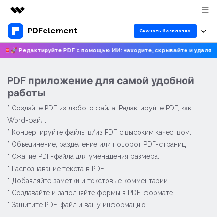
PDFelement
Рекомендуемые продукты
Скачать бесплатно
Цифровая креативность AIGC
🚀 Редактируйте PDF с помощью ИИ: находите, скрывайте и удаляйт
Продукты
Бизнес
Управление данными
Обзор
Версии для ПК
Функции
PDF приложение для самой удобной
О нас
Решения
работы
PDFelement для Windows
Учебные
ИИ
Новости
* Создайте PDF из любого файла. Редактируйте PDF, как
PDFelement для Mac
Читать PDF
Word-файл.
Ресурсы и поддержка
Покупка
Чат с PDF
* Конвертируйте файлы в/из PDF с высоким качеством.
Мобильные приложения
Аннотировать PDF
* Объединение, разделение или поворот PDF-страниц.
Руководство пользователя
Суммаризатор PDF с ИИ
Блог
Поддержка
PDFelement для iPhone/iPad
* Сжатие PDF-файла для уменьшения размера.
Создавать PDF
PDFelement для Windows
ИИ-переводчик PDF
* Распознавание текста в PDF.
Статьи для Windows
Центр загрузки
PDFelement для Android
Объединить PDF
* Добавляйте заметки и текстовые комментарии.
PDFelement для Mac
Проверка грамматики PDF с ИИ
Знание о PDF
* Создавайте и заполняйте формы в PDF-формате.
Распечатать PDF
Бизнес
Онлайн-редактор PDF
PDFelement для iOS
* Защитите PDF-файл и вашу информацию.
Чат с изображениями
Инструктивные статьи