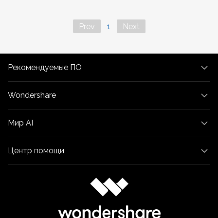
Правительство
Издательство
Prev
1
Next
Фрилансер
Рекомендуемые ПО
Все Функции PDF
Wondershare
Мир AI
Центр помощи