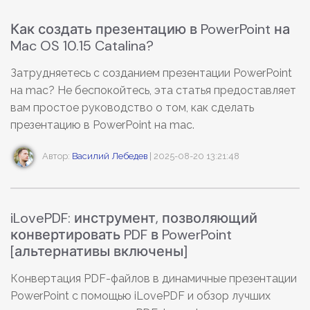
Правительство
Как создать презентацию в PowerPoint на
Издательство
Mac OS 10.15 Catalina?
Фрилансер
Затрудняетесь с созданием презентации PowerPoint
на mac? Не беспокойтесь, эта статья предоставляет
Все Функции PDF
вам простое руководство о том, как сделать
презентацию в PowerPoint на mac.
Автор:
Василий Лебедев
| 2025-08-20 13:21:48
iLovePDF: инструмент, позволяющий
конвертировать PDF в PowerPoint
[альтернативы включены]
Конвертация PDF-файлов в динамичные презентации
PowerPoint с помощью iLovePDF и обзор лучших