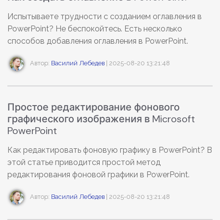
Скрыть фрагменты PDF
Новый
Канал на YouTube
Испытываете трудности с созданием оглавления в
PDF OCR
PowerPoint? Не беспокойтесь. Есть несколько
Сообщество ВКонтакте
способов добавления оглавления в PowerPoint.
Извлечение данных из PDF
Канал Яндекс Дзен
Защита PDF паролем
Автор:
Василий Лебедев
| 2025-08-20 13:21:48
Новый PDFelement 12
Поделиться PDF
умнее, быстрее,
проще
Комплексные решения
Простое редактирование фонового
От AI-функций до пакетных инструментов: новый
графического изображения в Microsoft
Преподавание
PDFelement делает работу с PDF еще удобнее.
PowerPoint
Скачать бесплатно
IT-служба
Как редактировать фоновую графику в PowerPoint? В
этой статье приводится простой метод
Юриспруденция
редактирования фоновой графики в PowerPoint.
Здравоохранение
Автор:
Василий Лебедев
| 2025-08-20 13:21:48
Финансы