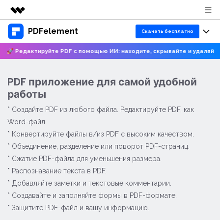
PDFelement
Рекомендуемые продукты
Скачать бесплатно
Цифровая креативность AIGC
🚀 Редактируйте PDF с помощью ИИ: находите, скрывайте и удаляйте
Продукты
Бизнес
Управление данными
Обзор
Версии для ПК
Функции
PDF приложение для самой удобной
О нас
Решения
работы
PDFelement для Windows
Учебные
ИИ
Новости
* Создайте PDF из любого файла. Редактируйте PDF, как
PDFelement для Mac
Читать PDF
Word-файл.
Ресурсы и поддержка
Покупка
Чат с PDF
* Конвертируйте файлы в/из PDF с высоким качеством.
Мобильные приложения
Аннотировать PDF
* Объединение, разделение или поворот PDF-страниц.
Руководство пользователя
Суммаризатор PDF с ИИ
Блог
Поддержка
PDFelement для iPhone/iPad
* Сжатие PDF-файла для уменьшения размера.
Создавать PDF
PDFelement для Windows
ИИ-переводчик PDF
* Распознавание текста в PDF.
Статьи для Windows
Центр загрузки
PDFelement для Android
Объединить PDF
* Добавляйте заметки и текстовые комментарии.
PDFelement для Mac
Проверка грамматики PDF с ИИ
Знание о PDF
* Создавайте и заполняйте формы в PDF-формате.
Распечатать PDF
Бизнес
Онлайн-редактор PDF
PDFelement для iOS
* Защитите PDF-файл и вашу информацию.
Чат с изображениями
Инструктивные статьи