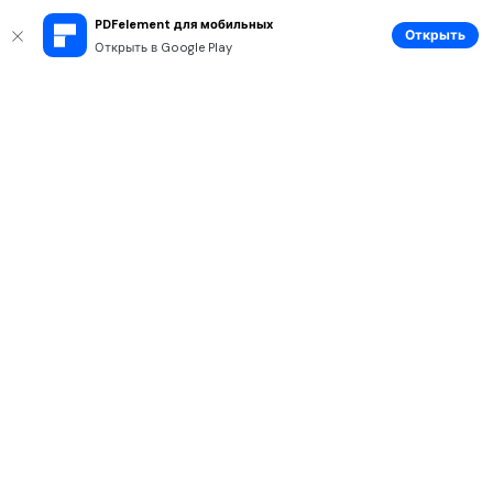
PDFelement для мобильных
Открыть
Открыть в Google Play
Рекомендуемые ПО
Wondershare
Мир AI
Центр помощи