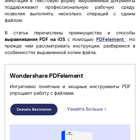
аннотации в текстовую форму. Выровненные документы
Скрыть фрагменты PDF
Новый
поддерживают профессиональную рабочую среду,
Канал на YouTube
позволяя выполнять несколько операций с одним
PDF OCR
файлом.
Сообщество ВКонтакте
Извлечение данных из PDF
В статье перечислены преимущества и способы
Канал Яндекс Дзен
Защита PDF паролем
выравнивания PDF на iOS
с помощью
PDFelement
. Но
прежде чем рассматривать инструкции, разберемся в
Новый PDFelement 12
умнее, быстрее,
Поделиться PDF
особенностях выравненной копии файла.
проще
Комплексные решения
От AI-функций до пакетных инструментов: новый
Wondershare PDFelement
Преподавание
PDFelement делает работу с PDF еще удобнее.
Интуитивно понятные и мощные инструменты PDF
Скачать бесплатно
IT-служба
упрощают работу с файлами.
Юриспруденция
Узнайте Больше >
Скачать Бесплатно
Здравоохранение
Финансы