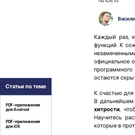
по iOS 15
PDF
Васили
Распечатать
PDF
Каждый раз, к
функций. К со
незамеченным
Все Функции PDF
официальное о
программного 
остаются скры
Статьи по теме
К счастью для 
В дальнейшем
PDF-приложения
хитрости
, чт
для Android
Научитесь рас
PDF-приложения
которые в про
для iOS