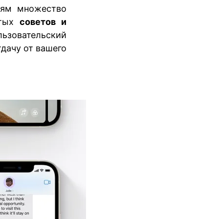
елям множество
ытых
советов и
ьзовательский
дачу от вашего