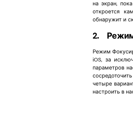
на экран, пок
откроется ка
обнаружит и ск
2. Режим
Режим Фокусиро
iOS, за исклю
параметров на
сосредоточит
четыре вариант
настроить в на