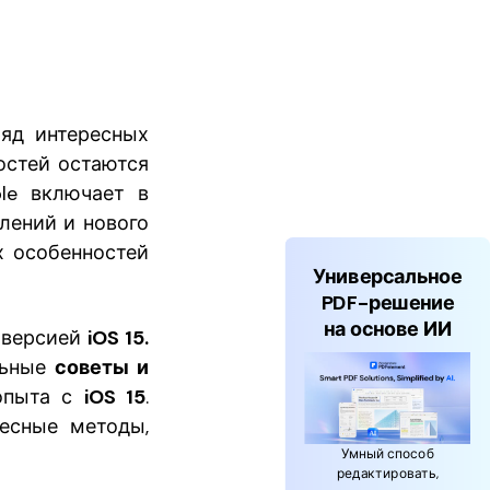
ряд интересных
остей остаются
le включает в
лений и нового
х особенностей
Универсальное
PDF-решение
на основе ИИ
й версией
iOS 15.
льные
советы и
 опыта с
iOS 15
.
ресные методы,
Умный способ
редактировать,