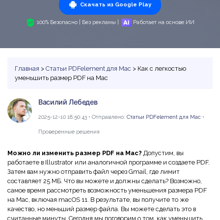
PDF в Word
Индивидуальные
PDFelement Cloud
Скачать из Google Play
Команда и Бизнес
Программы для работы с PDF
Скачать бесплатно
Купить
ИИ-детектор текста
Сжать PDF
100% Безопасно | Без рекламы |
Работает на основе ИИ
Конвертировать PDF
Использование ресурсов
Сравнение программа PDF
Войти
Рерайт PDF с ИИ
Бизнес
Объединить PDF
Редактировать PDF
Центр загрузки
Функции MS Word
Поиск
Объяснение PDF с ИИ
Word в PDF
Сжать PDF
Центр шаблонов
Главная
>
Статьи PDFelement для Mac
> Как с легкостью
Статьи для Mac
Чат с документами
уменьшить размер PDF на Mac
Читать PDF с ИИ
Вопросы и ответы по продукту
Организовать PDF
Инструктивные статьи
Генератор изображений с ИИ
Новый
Видеоуроки
Обрезать PDF
Василий Лебедев
Больше Онлайн-Инструментов
Советы по работе с PDF на Mac
2025-12-10 18:50:43 • Отправлено:
Статьи PDFelement для Mac
•
Поддержка
Профессиональные
Сравнение программ для Mac
Облако и SDK
Проверенные решения
Все ИИ-Функции
AI Бот - Lumi
Выбор правильной программы для Mac
PDF форма
PDFelement облако
Можно ли изменить размер PDF на Mac?
Допустим, вы
Технические требования
работаете в Illustrator или аналогичной программе и создаете PDF.
Подписать PDF
Онлайн-инструмент и приложения PDF
PDFelement Pro DC
Затем вам нужно отправить файл через Gmail, где лимит
Обратитесь в службу поддержки
составляет 25 МБ. Что вы можете и должны сделать? Возможно,
Подпись на основе сертификата
Онлайн-инструмент PDF
самое время рассмотреть возможность уменьшения размера PDF
Что нового
на Mac, включая macOS 11. В результате, вы получите то же
Советы для мобильных
Пакетная обработка PDF
качество, но меньший размер файла. Вы можете сделать это в
Каналы
считанные минуты. Сегодня мы поговорим о том, как уменьшить