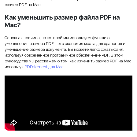
Скрыть фрагменты PDF
Новый
размер PDF на Mac.
Канал на YouTube
PDF OCR
Как уменьшить размер файла PDF на
Сообщество ВКонтакте
Mac?
Извлечение данных из PDF
Канал Яндекс Дзен
Основная причина, по которой мы используем функцию
Защита PDF паролем
уменьшения размера PDF, - это экономия места для хранения и
уменьшение размера документа. Вы можете легко сжать файл,
Новый PDFelement 12
умнее, быстрее,
Поделиться PDF
используя современное программное обеспечение PDF. В этом
проще
руководстве мы расскажем о том, как изменить размер PDF на Mac,
Комплексные решения
используя
PDFelement для Mac
.
От AI-функций до пакетных инструментов: новый
Преподавание
PDFelement делает работу с PDF еще удобнее.
Скачать бесплатно
IT-служба
Юриспруденция
Здравоохранение
Финансы