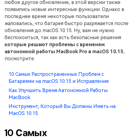
Скрыть фрагменты PDF
любое другое обновление, в этой версии также
Новый
появились новые интересные функции. Однако в
Канал на YouTube
PDF OCR
последнее время некоторые пользователи
Сообщество ВКонтакте
жаловались, что батарея быстро разряжается после
Извлечение данных из PDF
обновления до macOS 10.15. Ну, вам не нужно
Канал Яндекс Дзен
беспокоиться, так как есть безопасные решения
Защита PDF паролем
которые решают проблемы с временем
Новый PDFelement 12
умнее, быстрее,
Поделиться PDF
автономной работы MacBook Pro в macOS 10.15
,
посмотрите.
проще
Комплексные решения
От AI-функций до пакетных инструментов: новый
10 Самых Распространенных Проблем с
Преподавание
PDFelement делает работу с PDF еще удобнее.
Батареями на macOS 10.15 и Исправления
Скачать бесплатно
IT-служба
Как Улучшить Время Автономной Работы
MacBook
Юриспруденция
Инструмент, Который Вы Должны Иметь на
MacOS 10.15
Здравоохранение
Финансы
10 Самых