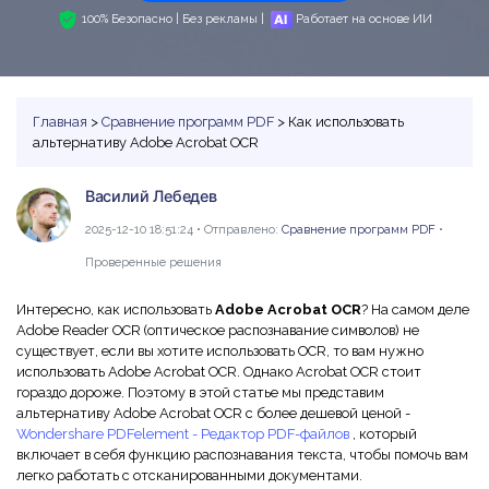
PDF в Word
Индивидуальные
PDFelement Cloud
100% Безопасно | Без рекламы |
Работает на основе ИИ
Команда и Бизнес
Программы для работы с PDF
Скачать бесплатно
Купить
ИИ-детектор текста
Сжать PDF
Конвертировать PDF
Использование ресурсов
Сравнение программа PDF
Войти
Рерайт PDF с ИИ
Бизнес
Объединить PDF
Редактировать PDF
Центр загрузки
Функции MS Word
Главная
>
Сравнение программ PDF
> Как использовать
Поиск
Объяснение PDF с ИИ
Word в PDF
Сжать PDF
Центр шаблонов
альтернативу Adobe Acrobat OCR
Статьи для Mac
Чат с документами
Читать PDF с ИИ
Вопросы и ответы по продукту
Организовать PDF
Василий Лебедев
Инструктивные статьи
Генератор изображений с ИИ
Новый
Видеоуроки
Обрезать PDF
Больше Онлайн-Инструментов
2025-12-10 18:51:24 • Отправлено:
Сравнение программ PDF
•
Советы по работе с PDF на Mac
Проверенные решения
Поддержка
Профессиональные
Сравнение программ для Mac
Облако и SDK
Все ИИ-Функции
Интересно, как использовать
Adobe Acrobat OCR
? На самом деле
AI Бот - Lumi
Выбор правильной программы для Mac
PDF форма
Adobe Reader OCR (оптическое распознавание символов) не
PDFelement облако
существует, если вы хотите использовать OCR, то вам нужно
Технические требования
Подписать PDF
Онлайн-инструмент и приложения PDF
использовать Adobe Acrobat OCR. Однако Acrobat OCR стоит
PDFelement Pro DC
гораздо дороже. Поэтому в этой статье мы представим
Обратитесь в службу поддержки
Подпись на основе сертификата
Онлайн-инструмент PDF
альтернативу Adobe Acrobat OCR с более дешевой ценой -
Что нового
Wondershare PDFelement - Редактор PDF-файлов
, который
Советы для мобильных
Пакетная обработка PDF
включает в себя функцию распознавания текста, чтобы помочь вам
легко работать с отсканированными документами.
Каналы