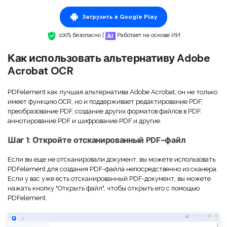
Скрыть фрагменты PDF
Новый
Канал на YouTube
Загрузить в Google Play
PDF OCR
Сообщество ВКонтакте
100% безопасно |
Работает на основе ИИ
Извлечение данных из PDF
Канал Яндекс Дзен
Как использовать альтернативу Adobe
Защита PDF паролем
Acrobat OCR
Новый PDFelement 12
умнее, быстрее,
Поделиться PDF
PDFelement как лучшая альтернатива Adobe Acrobat, он не только
проще
имеет функцию OCR, но и поддерживает редактирование PDF,
Комплексные решения
преобразование PDF, создание других форматов файлов в PDF,
От AI-функций до пакетных инструментов: новый
аннотирование PDF и шифрование PDF и другие.
Преподавание
PDFelement делает работу с PDF еще удобнее.
Шаг 1: Откройте отсканированный PDF-файл
Скачать бесплатно
IT-служба
Если вы еще не отсканировали документ, вы можете использовать
Юриспруденция
PDFelement для создания PDF-файла непосредственно из сканера.
Если у вас уже есть отсканированный PDF-документ, вы можете
Здравоохранение
нажать кнопку "Открыть файл", чтобы открыть его с помощью
PDFelement.
Финансы