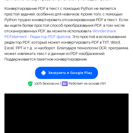
Скрыть фрагменты PDF
Новый
Конвертирование PDF в текст с помощью Python не является
Канал на YouTube
PDF OCR
простой задачей, особенно для новичков. Кроме того, с помощью
Python трудно конвертировать отсканированные PDF в текст. Если
Сообщество ВКонтакте
Извлечение данных из PDF
вы ищете более простой способ преобразования PDF, в том числе
отсканированных PDF, вы можете использовать
Wondershare
Канал Яндекс Дзен
PDFelement - Редактор PDF-файлов
. Это простой в использовании
Защита PDF паролем
редактор PDF, который может конвертировать PDF в TXT, Word,
Excel, PPT и т.д., и наоборот. Благодаря технологии OCR, программа
Новый PDFelement 12
умнее, быстрее,
Поделиться PDF
может извлекать текст и данные из PDF-изображений.
проще
Поддерживается пакетное конвертирование.
Комплексные решения
От AI-функций до пакетных инструментов: новый
Загрузить в Google Play
Преподавание
PDFelement делает работу с PDF еще удобнее.
Скачать бесплатно
100% безопасно |
Работает на основе ИИ
IT-служба
Юриспруденция
Здравоохранение
Финансы