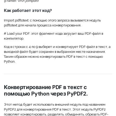
9 f.write("\n\n".join(pdf))
Как работает этот код?
Import pdftotext: с помощью этого запроса вызывается модуль
pdftotext для начала процесса конвертирования.
# Load your PDF: этот фрагмент кода загрузит ваш PDF-файл в
компилятор.
Код в строках с 4 по 9 выберет и конвертирует PDF-файл в текст, а
выходной файл будет сохранен в выбранном месте назначения.
Таким образом можно конвертировать PDF в текст с помощью
Python.
Конвертирование PDF в текст с
помощью Python через PyPDF2.
Этот метод будет использовать внешний модуль под названием
PyPDF2 для конвертирования PDF в текст. Этот модуль PyPDF2
позволяет конвертировать, разделять, объединять, обрезать PDF-