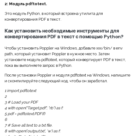
2: Модуль pdftotext.
Это модуль Python, в который встроена утилита для
конвертирования PDF в текст.
Как установить необходимые инструменты для
конвертирования PDF в текст с помощью Python?
Чтобы установить Poppler на Windows, добавьте xxx/bin/ в env
path, который установит Poppler в нужное место. Затем
установите модуль pdftotext, который конвертирует PDF в текст,
пока вы выполняете запрос в Python.
После установки Poppler и модуля pdftotext на Windows, напишите
и скомпилируйте следующий код, чтобы он заработал.
1 import pdftotext
2
3 # Load your PDF
4 with open("Target.pdf", "rb") as f:
5 pdf = pdftotext.PDF(f)
6
7 # Save all text to a txt file.
8 with open('output.txt', 'w') as f: