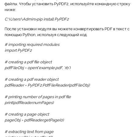
файлы. Чтобы установить PyPDF2, используйте командную строку
ниже:
C:\Users\Admin>pip install PyPDF2
После установки модуля вы можете конвертировать PDF в текст с
помощью Python, используя следующий код.
# importing required modules
import PyPDF2
# creating a pdf file object
pdfFileObj = open('example.pdf', 'rb')
# creating a pdf reader object
pdfReader = PyPDF2.PdfFileReader(pdfFileObj)
# printing number of pages in pdf file
print(pdfReader.numPages)
# creating a page object
pageObj = pdfReader.getPage(0)
# extracting text from page