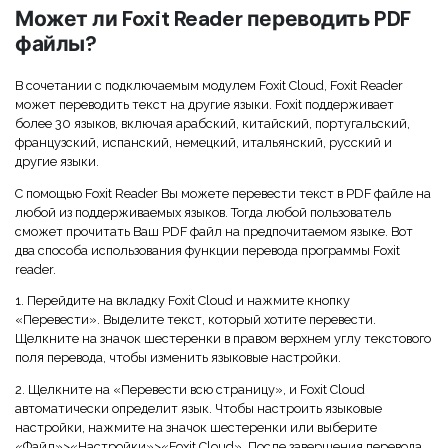
Скрыть фрагменты PDF
Новый
Может ли Foxit Reader переводить PDF
Канал на YouTube
файлы?
PDF OCR
Сообщество ВКонтакте
Извлечение данных из PDF
В сочетании с подключаемым модулем Foxit Cloud, Foxit Reader
может переводить текст на другие языки. Foxit поддерживает
Канал Яндекс Дзен
более 30 языков, включая арабский, китайский, португальский,
Защита PDF паролем
французский, испанский, немецкий, итальянский, русский и
другие языки.
Новый PDFelement 12
умнее, быстрее,
Поделиться PDF
С помощью Foxit Reader Вы можете перевести текст в PDF файле на
проще
Комплексные решения
любой из поддерживаемых языков. Тогда любой пользователь
От AI-функций до пакетных инструментов: новый
сможет прочитать Ваш PDF файл на предпочитаемом языке. Вот
два способа использования функции перевода программы Foxit
Преподавание
PDFelement делает работу с PDF еще удобнее.
reader.
Скачать бесплатно
IT-служба
1. Перейдите на вкладку Foxit Cloud и нажмите кнопку
«Перевести». Выделите текст, который хотите перевести.
Юриспруденция
Щелкните на значок шестеренки в правом верхнем углу текстового
поля перевода, чтобы изменить языковые настройки.
Здравоохранение
2. Щелкните на «Перевести всю страницу», и Foxit Cloud
автоматически определит язык. Чтобы настроить языковые
Финансы
настройки, нажмите на значок шестеренки или выберите
«Файл»>«Настройки»>«Foxit Cloud». После завершения перевода