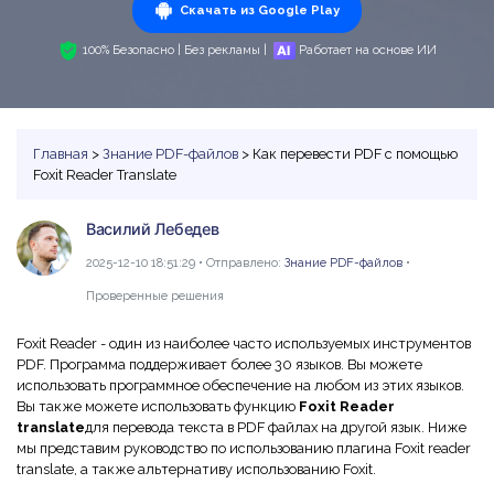
PDF в Word
Индивидуальные
PDFelement Cloud
Скачать из Google Play
Команда и Бизнес
Программы для работы с PDF
Скачать бесплатно
Купить
ИИ-детектор текста
Сжать PDF
100% Безопасно | Без рекламы |
Работает на основе ИИ
Конвертировать PDF
Использование ресурсов
Сравнение программа PDF
Войти
Рерайт PDF с ИИ
Бизнес
Объединить PDF
Редактировать PDF
Центр загрузки
Функции MS Word
Поиск
Объяснение PDF с ИИ
Word в PDF
Сжать PDF
Центр шаблонов
Главная
>
Знание PDF-файлов
> Как перевести PDF с помощью
Статьи для Mac
Чат с документами
Foxit Reader Translate
Читать PDF с ИИ
Вопросы и ответы по продукту
Организовать PDF
Инструктивные статьи
Генератор изображений с ИИ
Новый
Видеоуроки
Обрезать PDF
Василий Лебедев
Больше Онлайн-Инструментов
Советы по работе с PDF на Mac
2025-12-10 18:51:29 • Отправлено:
Знание PDF-файлов
•
Поддержка
Профессиональные
Сравнение программ для Mac
Облако и SDK
Проверенные решения
Все ИИ-Функции
AI Бот - Lumi
Выбор правильной программы для Mac
PDF форма
PDFelement облако
Foxit Reader - один из наиболее часто используемых инструментов
Технические требования
PDF. Программа поддерживает более 30 языков. Вы можете
Подписать PDF
Онлайн-инструмент и приложения PDF
PDFelement Pro DC
использовать программное обеспечение на любом из этих языков.
Обратитесь в службу поддержки
Вы также можете использовать функцию
Foxit Reader
Подпись на основе сертификата
Онлайн-инструмент PDF
translate
для перевода текста в PDF файлах на другой язык. Ниже
Что нового
мы представим руководство по использованию плагина Foxit reader
Советы для мобильных
Пакетная обработка PDF
translate, а также альтернативу использованию Foxit.
Каналы