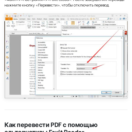
Правительство
нажмите кнопку «Перевести», чтобы отключить перевод.
Издательство
Фрилансер
Все Функции PDF
Как перевести PDF с помощью