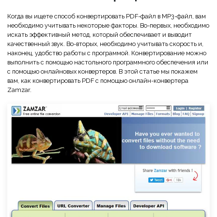
Скрыть фрагменты PDF
Новый
Канал на YouTube
Когда вы ищете способ конвертировать PDF-файл в MP3-файл, вам
PDF OCR
необходимо учитывать некоторые факторы. Во-первых, необходимо
Сообщество ВКонтакте
искать эффективный метод, который обеспечивает и выводит
Извлечение данных из PDF
качественный звук. Во-вторых, необходимо учитывать скорость и,
Канал Яндекс Дзен
наконец, удобство работы с программой. Конвертирование можно
Защита PDF паролем
выполнить с помощью настольного программного обеспечения или
с помощью онлайновых конвертеров. В этой статье мы покажем
Новый PDFelement 12
умнее, быстрее,
Поделиться PDF
вам, как конвертировать PDF с помощью онлайн-конвертера
Zamzar.
проще
Комплексные решения
От AI-функций до пакетных инструментов: новый
Преподавание
PDFelement делает работу с PDF еще удобнее.
Скачать бесплатно
IT-служба
Юриспруденция
Здравоохранение
Финансы