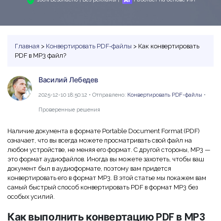
PDF в Word
Индивидуальные
PDFelement Cloud
Команда и Бизнес
Программы для работы с PDF
Скачать бесплатно
Купить
ИИ-детектор текста
Сжать PDF
Конвертировать PDF
Использование ресурсов
Сравнение программа PDF
Войти
Рерайт PDF с ИИ
Бизнес
Объединить PDF
Редактировать PDF
Центр загрузки
Главная
>
Конвертировать PDF-файлы
> Как конвертировать
Функции MS Word
PDF в MP3 файл?
Поиск
Объяснение PDF с ИИ
Word в PDF
Сжать PDF
Центр шаблонов
Статьи для Mac
Чат с документами
Василий Лебедев
Читать PDF с ИИ
Вопросы и ответы по продукту
Организовать PDF
Инструктивные статьи
2025-12-10 18:50:12 • Отправлено:
Конвертировать PDF-файлы
•
Генератор изображений с ИИ
Новый
Видеоуроки
Обрезать PDF
Больше Онлайн-Инструментов
Советы по работе с PDF на Mac
Проверенные решения
Поддержка
Профессиональные
Сравнение программ для Mac
Наличие документа в формате Portable Document Format (PDF)
Облако и SDK
Все ИИ-Функции
означает, что вы всегда можете просматривать свой файл на
AI Бот - Lumi
Выбор правильной программы для Mac
PDF форма
любом устройстве, не меняя его формат. С другой стороны, MP3 —
PDFelement облако
это формат аудиофайлов. Иногда вы можете захотеть, чтобы ваш
Технические требования
Подписать PDF
Онлайн-инструмент и приложения PDF
документ был в аудиоформате, поэтому вам придется
PDFelement Pro DC
Обратитесь в службу поддержки
конвертировать его в формат MP3. В этой статье мы покажем вам
Подпись на основе сертификата
Онлайн-инструмент PDF
самый быстрый способ конвертировать PDF в формат MP3 без
Что нового
особых усилий.
Советы для мобильных
Пакетная обработка PDF
Как выполнить конвертацию PDF в MP3
Каналы